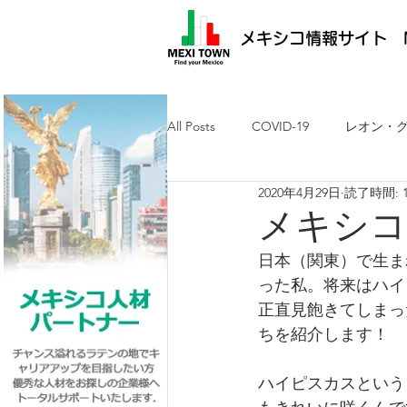
メキシコ情報サイト M
All Posts
COVID-19
レオン・
2020年4月29日
読了時間: 
メキシコ最新ニュース
ケレタ
メキシコ
日本（関東）で生ま
求人・メキシコ就労
日墨交流
った私。将来はハイ
正直見飽きてしまっ
ちを紹介します！
ハイピスカスという