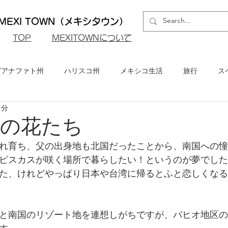
EXI TOWN（メキシタウン）
​TOP
MEXITOWNについて
グアナファト州
ハリスコ州
メキシコ生活
旅行
ス
1分
ロ州
メキシコシティ
イベント・お知らせ
メキシコビ
の花たち
れ育ち、父の出身地も北国だったことから、南国への憧
メキシコ・グルメ
ピスカスが咲く場所で暮らしたい！というのが夢でした
た、けれどやっぱり日本や台湾に帰るとふと恋しくなる
と南国のリゾート地を連想しがちですが、バヒオ地区の