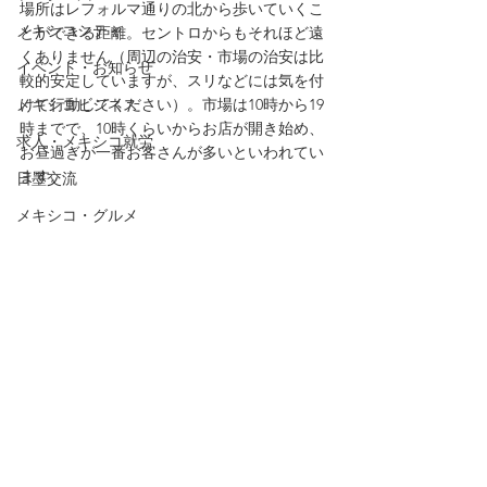
場所はレフォルマ通りの北から歩いていくこ
メキシコシティ
とができる距離。セントロからもそれほど遠
くありません（周辺の治安・市場の治安は比
イベント・お知らせ
較的安定していますが、スリなどには気を付
メキシコビジネス
けて行動してください）。市場は10時から19
時までで、10時くらいからお店が開き始め、
求人・メキシコ就労
お昼過ぎが一番お客さんが多いといわれてい
ます。
日墨交流
メキシコ・グルメ