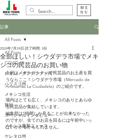
ME
NU
記事
All Posts
2024年7月24日
読了時間: 3分
All Posts
全部ほしい！シウダデラ市場でメキ
COVID-19
シコの民芸品のお買い物
今回はメキシコシティで民芸品のお土産を買
レオン・グアナファト州
うならここ！シウダデラ市場（Mercado de 
ハリスコ州
Artesanías La Ciudadela）のご紹介です。
メキシコ生活
場内はとても広く、メキシコのありとあらゆ
旅行
る民芸品が集結しています。
編集部は1時間しか見ることが出来なかった
スペシャルインタビュー
のですが、全てのお店を回るには午前中いっ
メキシコ最新ニュース
ぱいかかるかもしれません。
ケレタロ州