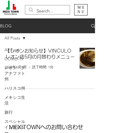
ME
NU
BLOG
All Posts
All Posts
【レオンお知らせ】VINCULO
レオン店5月の月替わりメニュー
COVID-19
2022年5月5日
読了時間: 1分
レオン・グ
アナファト
州
ハリスコ州
メキシコ生
活
旅行
スペシャル
インタビュ
MEXITOWNへのお問い合わせ
ー