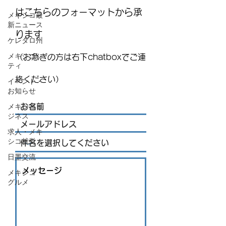
はこちらのフォーマットから承
メキシコ最
新ニュース
ります
ケレタロ州
メキシコシ
（お急ぎの方は右下chatboxでご連
ティ
絡ください）
イベント・
お知らせ
メキシコビ
ジネス
求人・メキ
シコ就労
日墨交流
メキシコ・
グルメ