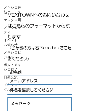
メキシコ最
新ニュース
MEXITOWNへのお問い合わせ
ケレタロ州
はこちらのフォーマットから承
メキシコシ
ティ
ります
イベント・
お知らせ
（お急ぎの方は右下chatboxでご連
メキシコビ
ジネス
絡ください）
求人・メキ
シコ就労
日墨交流
メキシコ・
グルメ