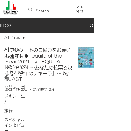
ME
NU
BLOG
All Posts
All Posts
【アンケートのご協力をお願い
します】◆Tequila of the
COVID-19
Year 2021 by TEQUILA
レオン・グ
JOURNAL～あなたの投票で決
アナファト
まる『今年のテキーラ』～ by
州
JUAST
ハリスコ州
2021年7月25日
読了時間: 2分
メキシコ生
活
旅行
スペシャル
インタビュ
ー