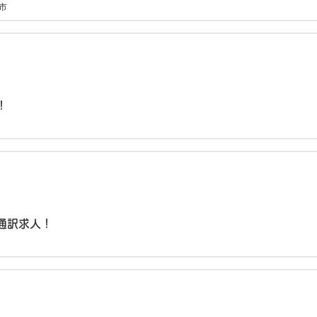
市
！
通訳求人！