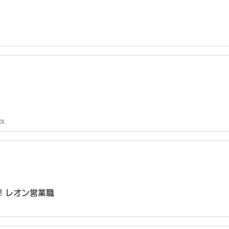
ス
！レオン営業職