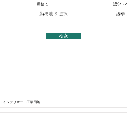
勤務地
語学レ
検索
トインテリオール工業団地