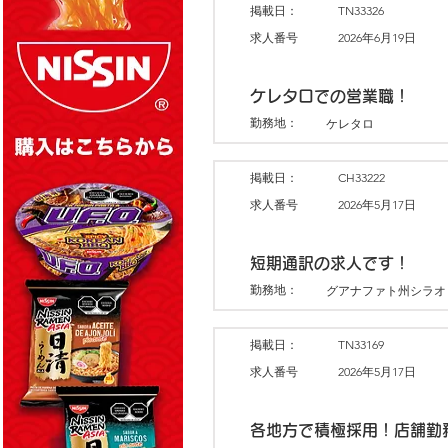
TN33326
掲載日：
2026年6月19日
求人番号
ケレタロでの営業職！
​勤務地：
ケレタロ
CH33222
掲載日：
2026年5月17日
求人番号
短期通訳の求人です！
​勤務地：
グアナファト州シラオ
TN33169
掲載日：
2026年5月17日
求人番号
各地方で積極採用！店舗勤