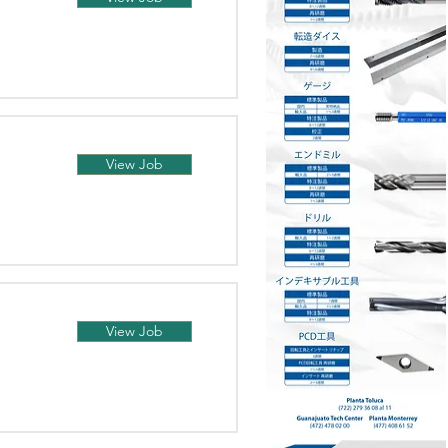
View Job
View Job