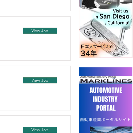
View Job
View Job
View Job