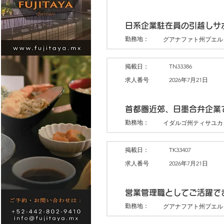
日系企業駐在員の引越しサ
​勤務地：
グアナファト州プエル
TN33386
掲載日：
2026年7月21日
求人番号
首都圏近郊、日墨合弁企業
​勤務地：
イダルゴ州ティサユカ
TK33407
掲載日：
2026年7月21日
求人番号
営業管理職としてご活躍で
​勤務地：
グアナフアト州プエル