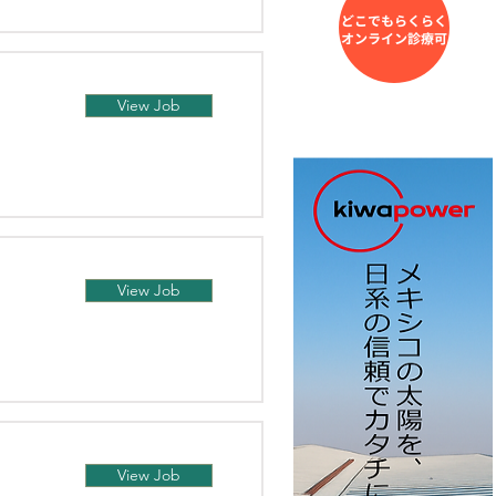
View Job
View Job
View Job