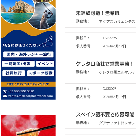
未経験可能！営業職
​勤務地：
アグアスカリエンテス
TN33296
掲載日：
2026年6月19日
求人番号
ケレタロ商社で営業事務！
​勤務地：
ケレタロ州エルマルケ
DJ33097
掲載日：
2026年6月19日
求人番号
スペイン語不要で応募可能
​勤務地：
グアナファト州レオン