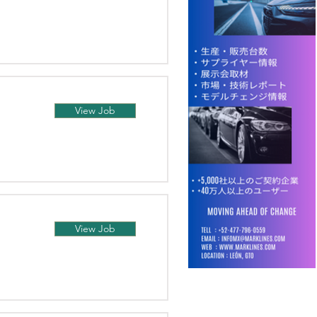
View Job
View Job