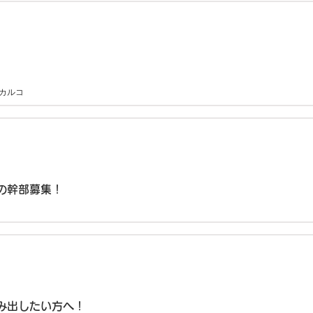
カルコ
の幹部募集！
み出したい方へ！