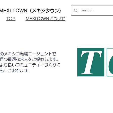
EXI TOWN（メキシタウン）
​TOP
MEXITOWNについて
のメキシコ転職エージェントで
且つ最適な求人をご提案します。
より良いコミュニティーづくりに
ちしております！