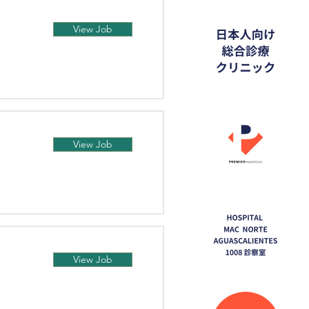
View Job
View Job
View Job