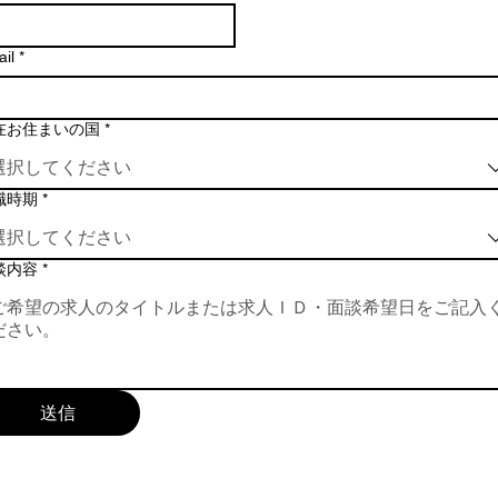
il
*
在お住まいの国
*
選択してください
職時期
*
選択してください
談内容
*
送信