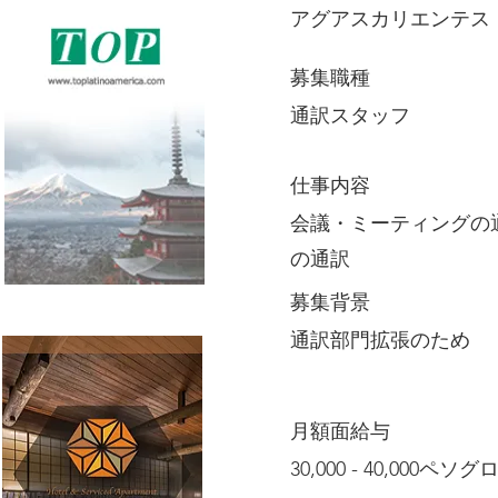
アグアスカリエンテス
募集職種
通訳スタッフ
仕事内容
会議・ミーティングの
の通訳
募集背景
通訳部門拡張のため
月額面給与
30,000 - 40,000ペソ