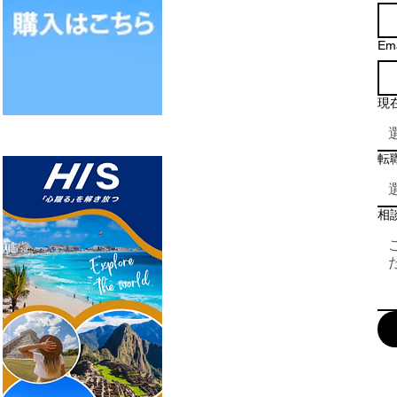
Ema
現
転
相