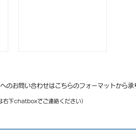
WNへのお問い合わせはこちらのフォーマットから承
右下chatboxでご連絡ください）
Kia、ヌエボ・レオン州で電気
自動車を生産すると発表：
JIGYOU SUPPORT STRATEGY ニュース
レター