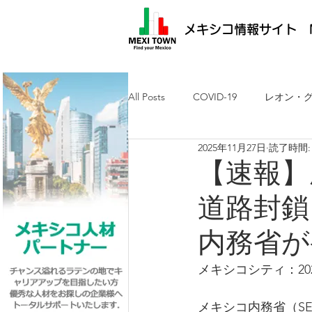
メキシコ情報サイト M
All Posts
COVID-19
レオン・
2025年11月27日
読了時間:
メキシコ最新ニュース
ケレタ
【速報】
道路封鎖
求人・メキシコ就労
日墨交流
内務省が
メキシコシティ：202
メキシコ内務省（S