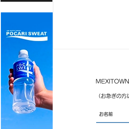
MEXITO
（お急ぎの方は
国際気球フェスティバル
(FIG)2026、今年もレオンで開
催！豪華ライブ出演者を発
表 海外アーティストや約200