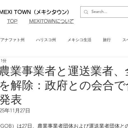
EXI TOWN（メキシタウン）
​TOP
MEXITOWNについて
グアナファト州
ハリスコ州
メキシコ生活
旅行
ス
 1分
ロ州
メキシコシティ
イベント・お知らせ
メキシコビ
農業事業者と運送業者、
を解除：政府との会合で
メキシコ・グルメ
発表
5年11月27日
EGOB）は27日、農業事業者団体および運送業者団体と