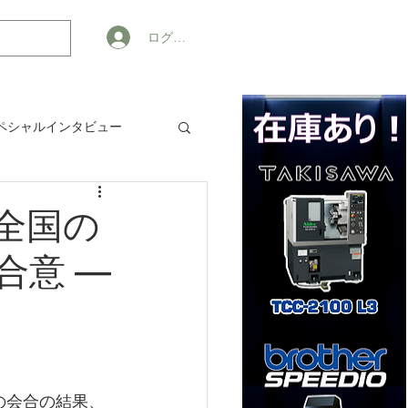
ログイン
ペシャルインタビュー
ジネス
全国の
合意 —
の会合の結果、