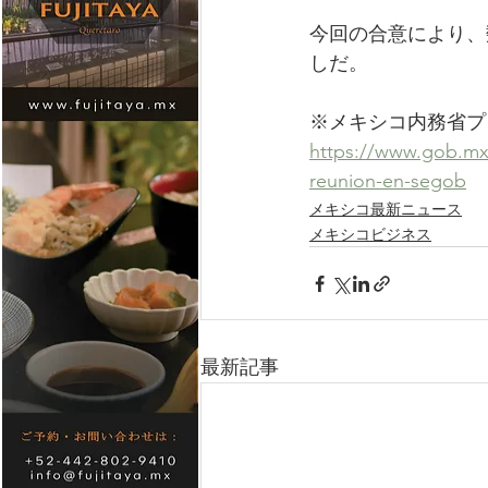
今回の合意により、
しだ。
※メキシコ内務省プ
https://www.gob.mx/
reunion-en-segob
メキシコ最新ニュース
メキシコビジネス
最新記事