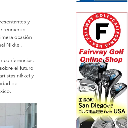
resentantes y 
e reunieron 
rimera ocasión 
al Nikkei.
n conferencias, 
sobre el futuro 
tistas nikkei y 
nidad de 
xico.