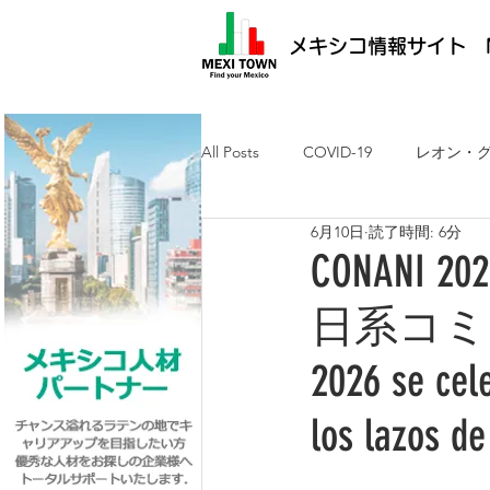
メキシコ情報サイト M
All Posts
COVID-19
レオン・
6月10日
読了時間: 6分
メキシコ最新ニュース
ケレタ
CONAN
日系コミ
求人・メキシコ就労
日墨交流
2026 se cel
los lazos d