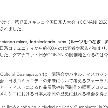
にかけて、第17回メキシコ全国日系人大会（CONANI 20
されました。
ctando raíces, fortaleciendo lazos（ルーツをつな
日系コミュニティから約400人の代表者や家族が集まり
した。グアナファト州がCONANIの開催地となるのは
Cultural Guanajuatoでは、講演会やパネルディス
会、日系コミュニティの未来について考えるフォーラム
アーティストによる作品展示や共同制作の壁画プロジェ
メキシコにおける日本人移民の歴史に触れる機会を得ま
 se llevó a cabo en la ciudad de León, Guanajuato, la X