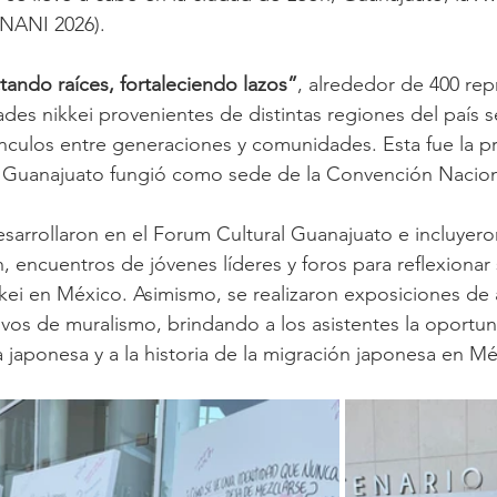
ONANI 2026).
ando raíces, fortaleciendo lazos”
, alrededor de 400 rep
des nikkei provenientes de distintas regiones del país s
vínculos entre generaciones y comunidades. Esta fue la p
 Guanajuato fungió como sede de la Convención Nacion
esarrollaron en el Forum Cultural Guanajuato e incluyero
, encuentros de jóvenes líderes y foros para reflexionar 
ei en México. Asimismo, se realizaron exposiciones de ar
vos de muralismo, brindando a los asistentes la oportu
ra japonesa y a la historia de la migración japonesa en Mé