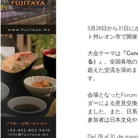
5月28日から31日
ト州レオン市で開催
大会テーマは
「Cone
る）」
。全国各地の
超えた交流を深めま
す。
会場となったForum 
ダーによる意見交換
ました。また、日系
参加者は日本文化や
Del 28 al 31 de mayo