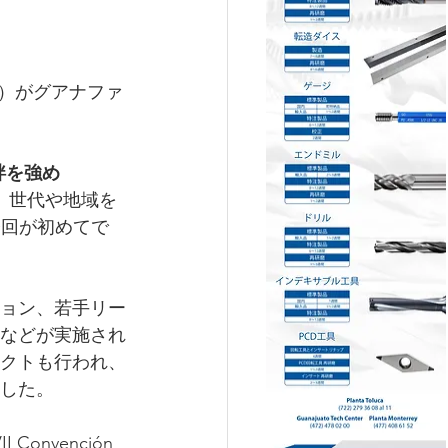
26）がグアナファ
ぎ、絆を強め
、世代や地域を
今回が初めてで
カッション、若手リー
などが実施され
クトも行われ、
した。
VII Convención 