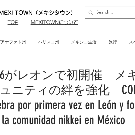
EXI TOWN（メキシタウン）
​TOP
MEXITOWNについて
グアナファト州
ハリスコ州
メキシコ生活
旅行
ス
ロ州
メキシコシティ
イベント・お知らせ
メキシコビ
I 2026がレオンで初開催 
ュニティの絆を強化 CONA
メキシコ・グルメ
ebra por primera vez en León y fo
e la comunidad nikkei en México