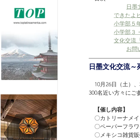
日墨
できたよ
小学部５
小学部３
文化交流
お問
日墨文化交流～
　10月26日（土
300名近い方々に
　【催し内容】
　〇カトリーナメイ
　〇ペーパーフラワ
　〇メキシコ雑貨販