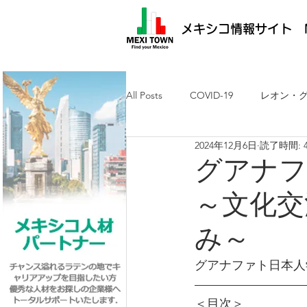
メキシコ情報サイト M
All Posts
COVID-19
レオン・
2024年12月6日
読了時間: 
メキシコ最新ニュース
ケレタ
グアナフ
～文化交
求人・メキシコ就労
日墨交流
み～
グアナファト日本人
＜目次＞