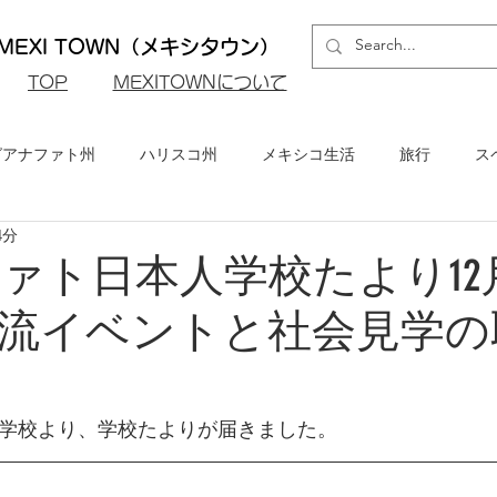
EXI TOWN（メキシタウン）
​TOP
MEXITOWNについて
グアナファト州
ハリスコ州
メキシコ生活
旅行
ス
4分
ロ州
メキシコシティ
イベント・お知らせ
メキシコビ
ァト日本人学校たより12
流イベントと社会見学の
メキシコ・グルメ
学校より、学校たよりが届きました。