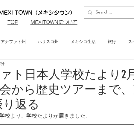
EXI TOWN（メキシタウン）
​TOP
MEXITOWNについて
グアナファト州
ハリスコ州
メキシコ生活
旅行
ス
2分
ロ州
メキシコシティ
イベント・お知らせ
メキシコビ
ァト日本人学校たより2
会から歴史ツアーまで、
メキシコ・グルメ
振り返る
学校より、学校たよりが届きました。