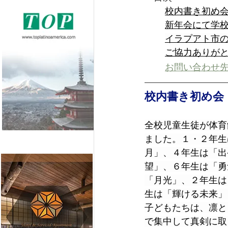
校内書き初め
新年会にて学
イラプアト市
ご協力ありが
お問い合わせ
校内書き初め会
全校児童生徒が体育
ました。１・２年生
月」、４年生は「出
望」、６年生は「勇
「月光」、２年生は
生は「輝ける未来」
子どもたちは、凛と
で集中して真剣に取