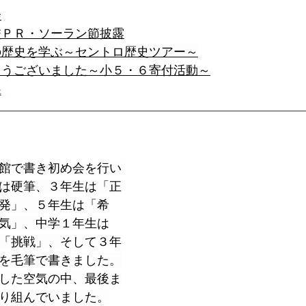
会
校ＰＲ・ソーラン節披露
の歴史を学ぶ～セントロ歴史ツアー～
とうございました～小５・６寄付活動～
先
館で書き初め会を行い
は硬筆、３年生は「正
発」、５年生は「希
気」、中学１年生は
「挑戦」、そして３年
を毛筆で書きました。
した空気の中、最後ま
り組んでいました。