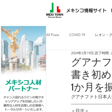
メキシコ情報サイト M
All Posts
COVID-19
レオン・
2024年2月19日
読了時間: 
メキシコ最新ニュース
ケレタ
グアナフ
書き初め
求人・メキシコ就労
日墨交流
1か月を
グアナファト日本人
＜目次＞