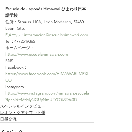
Escuela de Japonés Himawari ひまわり日本
語学校
住所：Strauss 110A, León Moderno, 37480 
León, Gto.
Eメール：informacion@escuelahimawari.com
Tel：4772549365
ホームページ：
https://www.escuelahimawari.com
SNS
Facebook：
https://www.facebook.com/HIMAWARI.MEXI
CO
Instagram：
https://www.instagram.com/himawari.escuela
?igshid=MzMyNGUyNmU2YQ%3D%3D
スペシャルインタビュー
レオン・グアナファト州
日墨交流