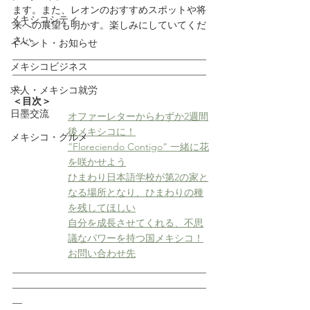
ます。また、レオンのおすすめスポットや将
メキシコシティ
来への展望も明かす。楽しみにしていてくだ
さい。
イベント・お知らせ
________________________________________
メキシコビジネス
________________________________________
__
求人・メキシコ就労
＜目次＞
日墨交流
オファーレターからわずか2週間
後メキシコに！
メキシコ・グルメ
”Floreciendo Contigo” 一緒に花
を咲かせよう
ひまわり日本語学校が第2の家と
なる場所となり、ひまわりの種
を残してほしい
自分を成長させてくれる、不思
議なパワーを持つ国メキシコ！
お問い合わせ先
________________________________________
________________________________________
__