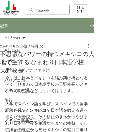
ME
NU
記事
All Posts
2024年4月29日
読了時間: 6分
All Posts
不思議なパワーの持つメキシコの大
COVID-19
地で生きる ひまわり日本語学校・
天野校長
レオン・グアナファト州
今回は、日本とメキシコを結ぶ架け橋となる
ハリスコ州
べく、ひまわり日本語学校の天野校長がメキ
メキシコ生活
シコでの生活などについて語ります。
旅行
大学でスペイン語を学び、スペインでの留学
スペシャルインタビュー
経験を経て、メキシコで日本語を教える道へ
進んだ天野校長。その移住のきっかけやひま
メキシコ最新ニュース
わり日本語学校を創設するまでの軌跡、そし
て彼女の視点から見たメキシコの魅力に迫り
ケレタロ州