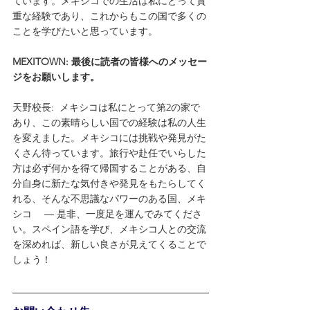
ています。メキシコでの生活は私にとって貴
重な経験であり、これからもこの国で多くの
ことを学びたいと思っています。
MEXITOWN: 最後に読者の皆様へのメッセー
ジをお願いします。
天野校長:  メキシコは私にとって第2の家で
あり、この素晴らしい国での経験は私の人生
を変えました。メキシコには挑戦や発見がた
くさん待っています。旅行や赴任でいらした
方は必ず何かを得て帰国することがある、自
分自身に新たな気付きや発見をもたらしてく
れる、そんな不思議なパワーのある国、メキ
シコ　 ― 是非、一度足を運んでみてくださ
い。スペイン語を学び、メキシコ人との交流
を深めれば、新しい良さが見えてくることで
しょう！