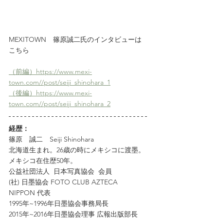
MEXITOWN　篠原誠二氏のインタビューは
こちら
（前編）https://www.mexi-
town.com//post/seiji_shinohara_1
（後編）https://www.mexi-
town.com//post/seiji_shinohara_2
経歴：
篠原　誠二　Seiji Shinohara
北海道生まれ。26歳の時にメキシコに渡墨。
メキシコ在住歴50年。
公益社団法人  日本写真協会  会員
(社) 日墨協会 FOTO CLUB AZTECA 
NIPPON 代表
1995年~1996年日墨協会事務局長
2015年~2016年日墨協会理事 広報出版部長