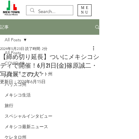
ME
NU
記事
All Posts
2024年5月23日
読了時間: 2分
All Posts
【締め切り延長】ついにメキシコシ
COVID-19
ティで開催！6月21日(金)篠原誠二・
写真展”この人”
レオン・グアナファト州
更新日：
2024年6月15日
ハリスコ州
メキシコ生活
旅行
スペシャルインタビュー
メキシコ最新ニュース
ケレタロ州