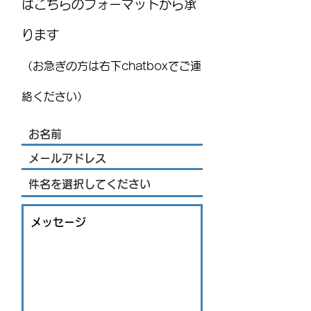
はこちらのフォーマットから承
ります
【連載】教えて!勝野先生!
MEXITOWN：メ
No.10 朝起きても疲れてい
員向けアンケー
（お急ぎの方は右下chatboxでご連
るのはなぜ？
絡ください）