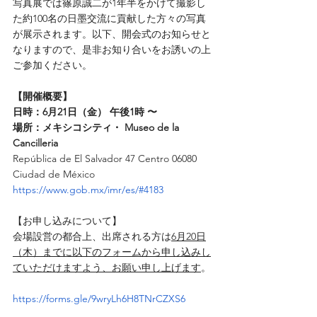
写真展では篠原誠二が1年半をかけて撮影し
た約100名の日墨交流に貢献した方々の写真
が展示されます。以下、開会式のお知らせと
なりますので、是非お知り合いをお誘いの上
ご参加ください。
【開催概要】
日時：6月21日（金） 午後1時 〜
場所：メキシコシティ・ Museo de la 
Cancilleria
República de El Salvador 47 Centro 06080 
Ciudad de México
https://www.gob.mx/imr/es/#4183
【お申し込みについて】
会場設営の都合上、出席される方は
6月20日
（木）までに以下のフォームから申し込みし
ていただけますよう、お願い申し上げます
。
https://forms.gle/9wryLh6H8TNrCZXS6