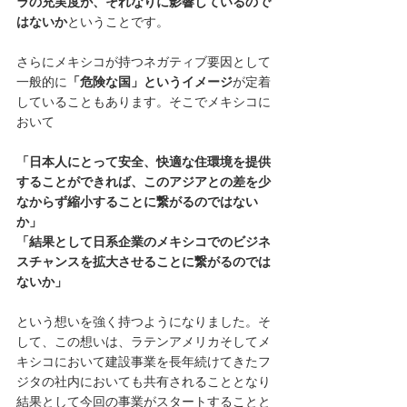
ラの充実度が、それなりに影響しているので
はないか
ということです。
さらにメキシコが持つネガティブ要因として
一般的に
「危険な国」というイメージ
が定着
していることもあります。そこでメキシコに
おいて
「日本人にとって安全、快適な住環境を提供
することができれば、このアジアとの差を少
なからず縮小することに繋がるのではない
か」
「結果として日系企業のメキシコでのビジネ
スチャンスを拡大させることに繋がるのでは
ないか」
という想いを強く持つようになりました。そ
して、この想いは、ラテンアメリカそしてメ
キシコにおいて建設事業を長年続けてきたフ
ジタの社内においても共有されることとなり
結果として今回の事業がスタートすることと