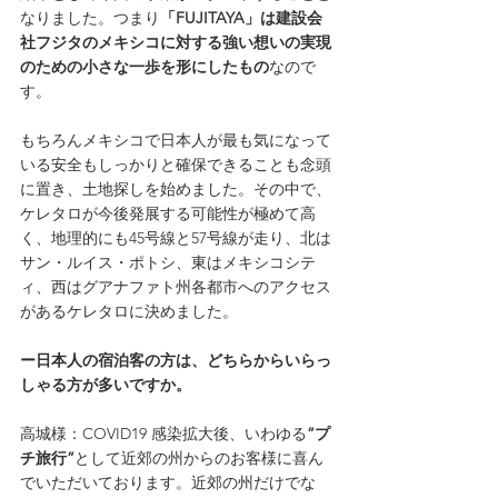
なりました。つまり
「FUJITAYA」は建設会
社フジタのメキシコに対する強い想いの実現
のための小さな一歩を形にしたもの
なので
す。
もちろんメキシコで日本人が最も気になって
いる安全もしっかりと確保できることも念頭
に置き、土地探しを始めました。その中で、
ケレタロが今後発展する可能性が極めて高
く、地理的にも45号線と57号線が走り、北は
サン・ルイス・ポトシ、東はメキシコシテ
ィ、西はグアナファト州各都市へのアクセス
があるケレタロに決めました。
ー日本人の宿泊客の方は、どちらからいらっ
しゃる方が多いですか。
高城様：COVID19 感染拡大後、いわゆる
”プ
チ旅行”
として近郊の州からのお客様に喜ん
でいただいております。近郊の州だけでな