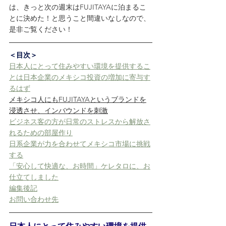
は、きっと次の週末はFUJITAYAに泊まるこ
とに決めた！と思うこと間違いなしなので、
是非ご覧ください！
＜目次＞
日本人にとって住みやすい環境を提供するこ
とは日本企業のメキシコ投資の増加に寄与す
るはず
メキシコ人にもFUJITAYAというブランドを
浸透させ、インバウンドを刺激
ビジネス客の方が日常のストレスから解放さ
れるための部屋作り
日系企業が力を合わせてメキシコ市場に挑戦
する
「安心して快適な、お時間」ケレタロに、お
仕立てしました
編集後記
お問い合わせ先