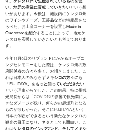
す。
ケレタロ州で生産されているものを使
い、地元の産業に貢献していきたい
という想
いがあります。今後は、施設内にケレタロ州
のワインやチーズ、工芸品などの特産品をな
らべた、お土産コーナーを設置し
Made in 
Queretaroを紹介
することによって、地元ケ
レタロを応援していきたいとも考えておりま
す。
今年11月6日のリブランドにかかるオープニ
ングセレモニーをした際は、ケレタロ州の政
府関係者の方々を多く、お招きしました。こ
れは日本人のみならず
メキシコの方々にも
「FUJITAYA」をもっと知っていただきたい
という理由からでした。この結果、特に州観
光局長からは「COVID19の影響で観光業に大
きなダメージが残り、何らかの起爆剤となる
ものが欲しかった。そこにFUJITAYAという
日本の体験ができるという新たなケレタロの
観光の目玉になり、ネタとしても面白い。こ
れは
ケレタロのインバウンド、そしてメキシ