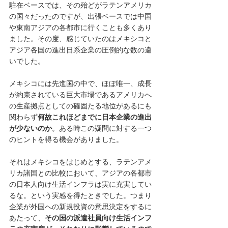
駐在ベースでは、その殆どがラテンアメリカ
の国々だったのですが、出張ベースでは中国
や東南アジアの各都市に行くことも多くあり
ました。その度、感じていたのはメキシコと
アジア各国の進出日系企業の圧倒的な数の違
いでした。
メキシコには先進国の中で、ほぼ唯一、成長
が約束されている巨大市場であるアメリカへ
の生産拠点としての確固たる地位があるにも
関わらず
何故これほどまでに日本企業の進出
が少ないのか
。ある時この疑問に対する一つ
のヒントを得る機会がありました。
それはメキシコをはじめとする、ラテンアメ
リカ諸国との比較において、アジアの各都市
の日本人向け生活インフラは実に充実してい
るな。という実感を得たときでした。つまり
企業が外国への新規投資の意思決定をするに
あたって、
その国の派遣社員向け生活インフ