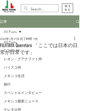
ME
NU
記事
All Posts
2022年1月31日
読了時間: 9分
All Posts
FUJITAYA Queretaro 「ここでは日本の日
COVID-19
常が日常です」
レオン・グアナファト州
ハリスコ州
メキシコ生活
旅行
スペシャルインタビュー
メキシコ最新ニュース
ケレタロ州