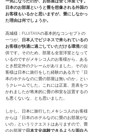
ー気になったのが、お部屋は全て洋室です。
日本のお部屋というと畳を想像される外国の
お客様もいるかと思いますが、畳にしなかっ
た理由は何でしょうか。
高城様：FUJITAYAの基本的なコンセプトの
一つが、
日本人でビジネスで来られているの
お客様が快適に過ごしていただける環境
の提
供です。そのため、部屋も全室洋室となって
いるのですがメキシコ人のお客様から、ある
とき想定外のクレームがありました。そのお
客様は日本に旅行をした経験のある方で「日
本のホテルなのに畳の部屋は無いのか」とい
うクレームでした。これには正直、意表をつ
かれましたが将来的に畳の和室を設置するの
も悪くないな
、
とも思いました。
しかし、日本に旅行したメキシコ人のお客様
からは「日本のホテルなのに畳のお部屋がな
いの」というリクエストはありますので、畳
のお部屋で
日本文化体験できるような面白ろ