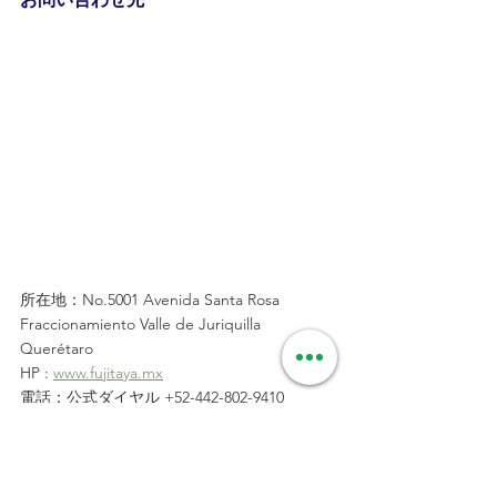
所在地：No.5001 Avenida Santa Rosa 
Fraccionamiento Valle de Juriquilla 
Querétaro
HP : 
www.fujitaya.mx
電話：公式ダイヤル +52-442-802-9410　
メール：
info@fujitaya.mx
SNS
Facebook：http://facebook.com/