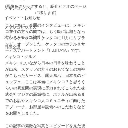
(画像をクリックすると、紹介ビデオのページ
メキシコシティ
に移ります)
イベント・お知らせ
こんにちは。今回のインタビューは、メキシ
メキシコビジネス
コ在住の方々の間では、もう既に話題となっ
求人・メキシコ就労
ているケレタロ州・ケレタロに11月にリブラ
ンド・オープンした、ケレタロのホテル＆サ
日墨交流
ービスアパートメント「FUJITAYA」です。
メキシコ・グルメ
メキシコにいながら日本の日常を味わうこと
が出来、スタッフの方々のおもてなしの精神
がこもったサービス、露天風呂、日本食のビ
ュッフェ…ここは本当にメキシコ？と思うく
らいの異空間の実現に尽力されてこられた株
式会社フジタの高城様に、ホテルが出来るま
でのお話やメキシコ人コミュニティに向けた
アプローチ、お部屋や設備へのこだわりなど
をお聞きしました。
この記事の素敵な写真とエピソードを見た後