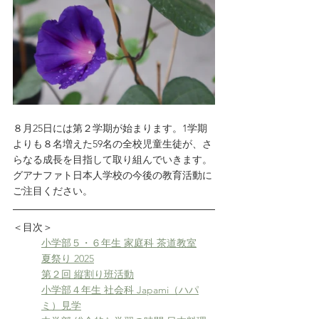
８月25日には第２学期が始まります。1学期
よりも８名増えた59名の全校児童生徒が、さ
らなる成長を目指して取り組んでいきます。
グアナファト日本人学校の今後の教育活動に
ご注目ください。
＜目次＞
小学部５・６年生 家庭科 茶道教室
夏祭り 2025
第２回 縦割り班活動
小学部４年生 社会科 Japami（ハパ
ミ）見学