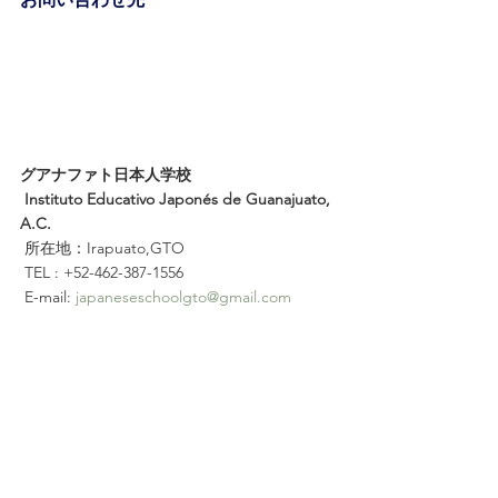
グアナファト日本人学校
 Instituto Educativo Japonés de Guanajuato, 
A.C.
 所在地：Irapuato,GTO
 TEL : +52-462-387-1556
 E-mail: 
japaneseschoolgto@gmail.com