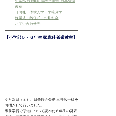
中学部 総合的な学習の時間 日本料理
教室
［お礼］体験入学・学校見学
終業式・離任式・お別れ会
お問い合わせ先
【小学部５・６年生 家庭科 茶道教室】
６月27日（金）、日墨協会会長 三井広一様を
お招きして行いました。
事前学習で茶道について調べた６年生の発表