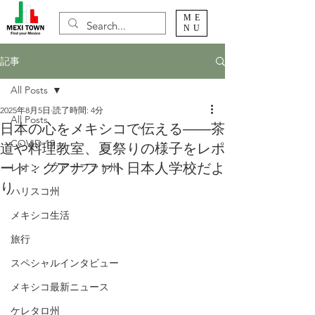
ME
NU
記事
All Posts
2025年8月5日
読了時間: 4分
All Posts
日本の心をメキシコで伝える――茶
COVID-19
道や料理教室、夏祭りの様子をレポ
ート：グアナファト日本人学校だよ
レオン・グアナファト州
り
ハリスコ州
メキシコ生活
旅行
スペシャルインタビュー
メキシコ最新ニュース
ケレタロ州