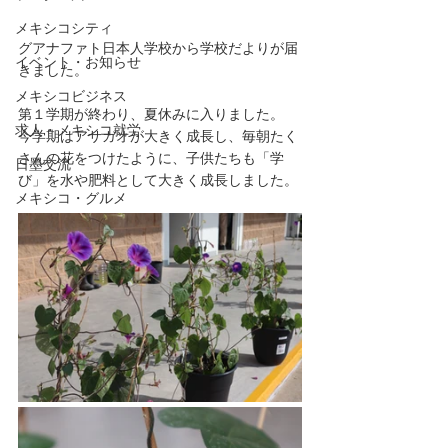
メキシコシティ
グアナファト日本人学校から学校だよりが届
イベント・お知らせ
きました。
メキシコビジネス
第１学期が終わり、夏休みに入りました。
求人・メキシコ就労
今学期はアサガオが大きく成長し、毎朝たく
さんの花をつけたように、子供たちも「学
日墨交流
び」を水や肥料として大きく成長しました。
メキシコ・グルメ