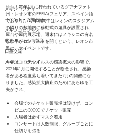
Hola！毎年1月に行われているグアナファト
メキシコシティ
州・レオン市のFERIA(フェリア、スペイン語
イベント・お知らせ
でお祭り)。毎年期間中はレオンのスタジアム
の隣りの敷地内に移動式の遊具が設置され、
メキシコビジネス
屋台や屋内展示場、週末にはメキシコの有名
求人・メキシコ就労
な歌手がコンサートを開くという、レオン市
民の一大イベントです。
日墨交流
今年はコロナウイルスの感染拡大の影響で、
メキシコ・グルメ
2021年1月に開催することが断念され、感染
者がある程度落ち着いてきた7月の開催にな
りました。感染拡大防止のためにあらゆる工
夫がされ、
会場でのチケット販売場は設けず、コン
ビニのOXXOでチケット販売
入場者は必ずマスク着用
コンサートは人数制限、グループごとに
仕切りを張る