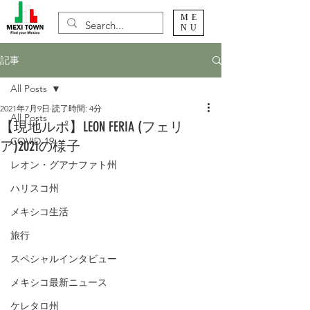
ME
NU
記事
All Posts
2021年7月9日
読了時間: 4分
All Posts
【現地ルポ】LEON FERIA (フェリ
COVID-19
ア)2021の様子
レオン・グアナファト州
ハリスコ州
メキシコ生活
旅行
スペシャルインタビュー
メキシコ最新ニュース
ケレタロ州