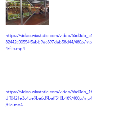
https://video.wixstatic.com/video/65d3eb_c1
82442c00554f5abb9ec897dab58d44/480p/mp
4/file.mp4
https://video.wixstatic.com/video/65d3eb_1f
dff0421e3c4be9ba6d9baff510b189/480p/mp4
/file.mp4