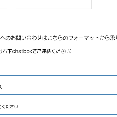
WNへのお問い合わせはこちらのフォーマットから承
右下chatboxでご連絡ください）
8月15日(土)は縁日イベント！
：FUJITAYA QUERETAROよりお知ら
せ