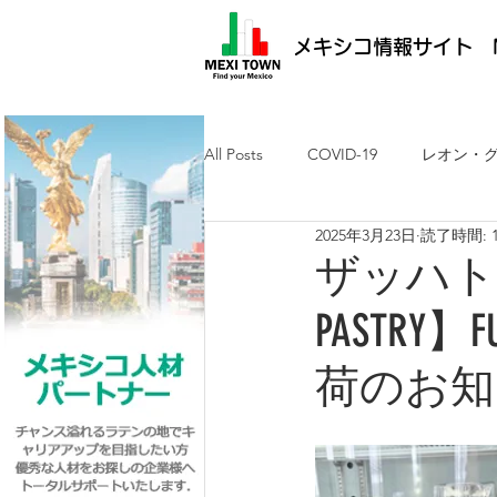
メキシコ情報サイト M
All Posts
COVID-19
レオン・
2025年3月23日
読了時間: 
メキシコ最新ニュース
ケレタ
ザッハト
PASTRY】
求人・メキシコ就労
日墨交流
荷のお知らせ