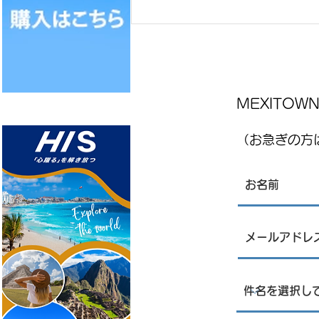
MEXITO
（お急ぎの方は
MEXITOWN：メキシコの駐在員
向けアンケート