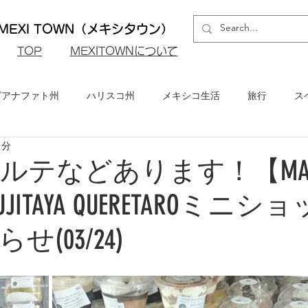
EXI TOWN（メキシタウン）
​TOP
MEXITOWNについて
グアナファト州
ハリスコ州
メキシコ生活
旅行
ス
1分
ロ州
メキシコシティ
イベント・お知らせ
メキシコビ
ルテなどあります！【MARI
FUJITAYA QUERETAROミニ
メキシコ・グルメ
(03/24)