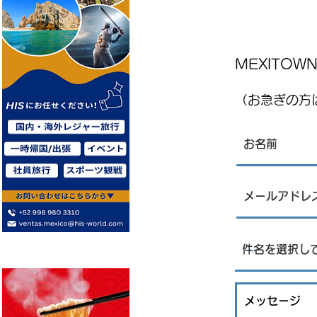
MEXITO
（お急ぎの方は
8月15日(土)は縁日イベント！
：FUJITAYA QUERETAROよりお知ら
せ