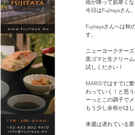
雨が降って肌寒くな
今日はFujitaya
Fujitayaさん
す。
ニューヨークチーズ
黒ゴマと生クリームの
試しください！
MARISではすで
わっていく！と思う
ーっとこの調子でメ
もう少し余裕がほし
来週は遅れている栗