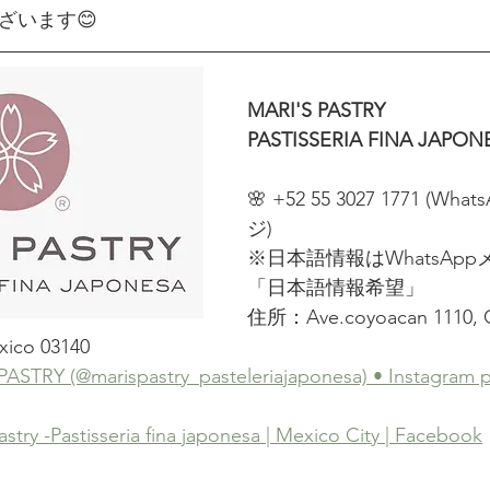
ざいます😊
MARI'S PASTRY 
PASTISSERIA FINA JAPON
🌸 +52 55 3027 1771 (W
ジ)
※日本語情報はWhatsAp
「日本語情報希望」
住所：Ave.coyoacan 1110, Col
xico 03140
PASTRY (@marispastry_pasteleriajaponesa) • Instagram 
astry -Pastisseria fina japonesa | Mexico City | Facebook