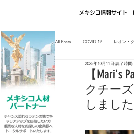
メキシコ情報サイト M
All Posts
COVID-19
レオン・
2025年10月11日
読了時間:
メキシコ最新ニュース
ケレタ
【Mari'
クチーズケ
求人・メキシコ就労
日墨交流
しました