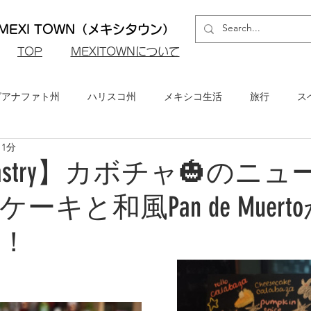
EXI TOWN（メキシタウン）
​TOP
MEXITOWNについて
グアナファト州
ハリスコ州
メキシコ生活
旅行
ス
 1分
ロ州
メキシコシティ
イベント・お知らせ
メキシコビ
s Pastry】カボチャ🎃のニ
ーキと和風Pan de Muert
メキシコ・グルメ
！