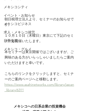
メキシコシティ
イベント・お知らせ
朝日税理士法人より、セミナーのお知らせで
メキシコビジネス
す。
求人・メキシコ就労
１０月１０日（木曜日）東京にて下記のセミ
日墨交流
ナーを開催いたします。
メキシコ・グルメ
本セミナーは東京開催ではございますが、ご
興味のある方がいらっしゃいましたらご案内
いただけますと幸いです。
こちらのリンクをクリックしますと、セミナ
ーのご案内ページへと移動します。
https://www.asahinetworks.com/library/japan
_library/6311
メキシコへの日系企業の投資機会