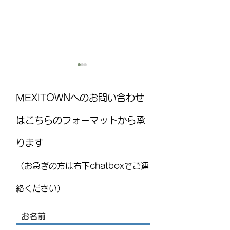
MEXITOWNへのお問い合わせ
はこちらのフォーマットから承
ります
MEXITOWN：メキシコの駐在
8月15日(土)は
員向けアンケート
ト！ ：FUJITAYA QU
（お急ぎの方は右下chatboxでご連
りお知らせ
絡ください）