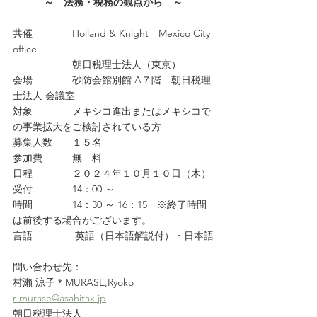
～　法務・税務の観点から　～
共催　　　　Holland & Knight　Mexico City 
office
　　　　　　朝日税理士法人（東京）
会場　　　　砂防会館別館 A７階　朝日税理
士法人 会議室　　　
対象　　　　メキシコ進出またはメキシコで
の事業拡大をご検討されている方
募集人数　　１５名
参加費　　　無　料
日程　　　　２０２４年１０月１０日（木）
受付　　　　14：00 ～
時間　　　　14：30 ～ 16：15　※終了時間
は前後する場合がございます。
言語　　　　 英語（日本語解説付）・日本語
問い合わせ先：
村瀨 涼子＊MURASE,Ryoko
r-murase@asahitax.jp
朝日税理士法人