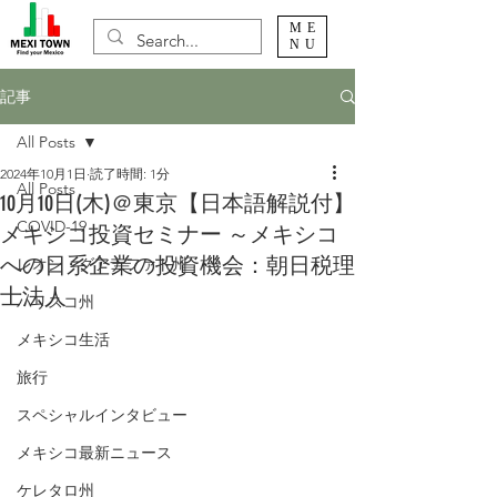
ME
NU
記事
All Posts
2024年10月1日
読了時間: 1分
All Posts
10月10日(木)＠東京【日本語解説付】
COVID-19
メキシコ投資セミナー ～メキシコ
への日系企業の投資機会：朝日税理
レオン・グアナファト州
士法人
ハリスコ州
メキシコ生活
旅行
スペシャルインタビュー
メキシコ最新ニュース
ケレタロ州