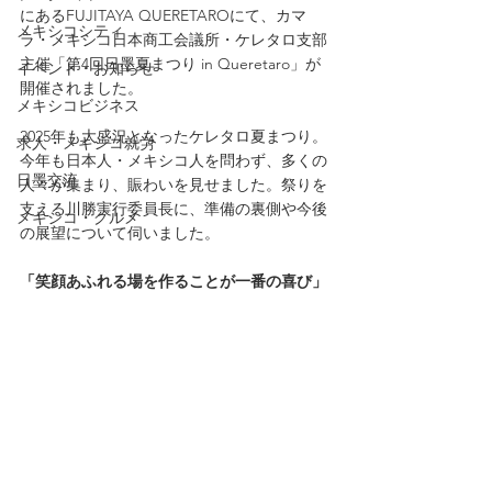
にあるFUJITAYA QUERETAROにて、カマ
メキシコシティ
ラ・メキシコ日本商工会議所・ケレタロ支部
主催「第4回日墨夏まつり in Queretaro」が
イベント・お知らせ
開催されました。
メキシコビジネス
2025年も大盛況となったケレタロ夏まつり。
求人・メキシコ就労
今年も日本人・メキシコ人を問わず、多くの
日墨交流
人々が集まり、賑わいを見せました。祭りを
支える川勝実行委員長に、準備の裏側や今後
メキシコ・グルメ
の展望について伺いました。
「笑顔あふれる場を作ることが一番の喜び」