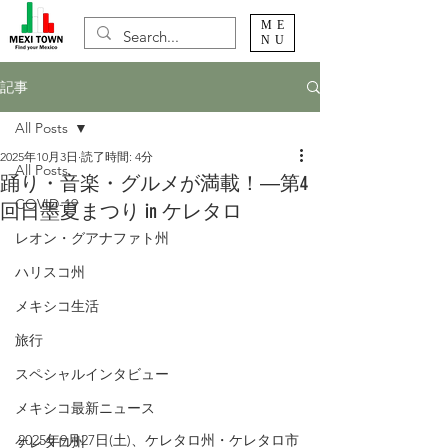
ME
NU
記事
All Posts
2025年10月3日
読了時間: 4分
All Posts
踊り・音楽・グルメが満載！―第4
COVID-19
回日墨夏まつり in ケレタロ
レオン・グアナファト州
ハリスコ州
メキシコ生活
旅行
スペシャルインタビュー
メキシコ最新ニュース
2025年9月27日(土)、ケレタロ州・ケレタロ市
ケレタロ州