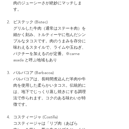
肉のジューシーさが絶妙にマッチしま
す。
ビステック (Bistec)
グリルした牛肉（通常はステーキ肉）を
細かく刻み、トルティーヤに包んだシン
プルなタコスです。肉のうまみを存分に
味わえるスタイルで、ライムや玉ねぎ、
パクチーを加えるのが定番。※carne 
asada と呼ぶ地域もあり
バルバコア (Barbacoa)  
バルバコアは、長時間煮込んだ羊肉や牛
肉を使用した柔らかいタコス。伝統的に
は、地下でじっくり蒸し焼きにする調理
法で作られます。コクのある味わいが特
徴です。
コスティージャ (Costilla)
コスティージャは「リブ肉（あばら