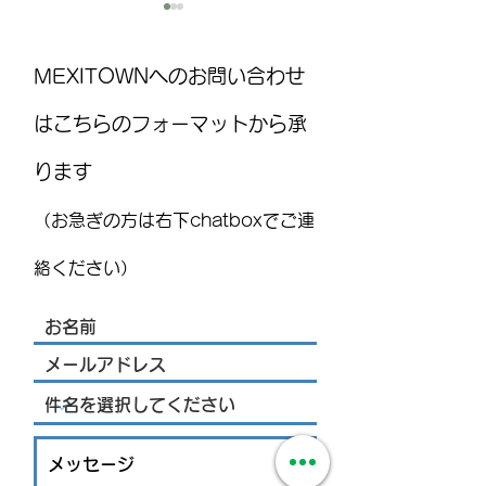
MEXITOWNへのお問い合わせ
はこちらのフォーマットから承
ります
MEXITOWN：メキシコの駐在
2026年11月から
員向けアンケート
制度が大きく変
（お急ぎの方は右下chatboxでご連
「購入時に消費
い、空港での免
絡ください）
き」新制度へ