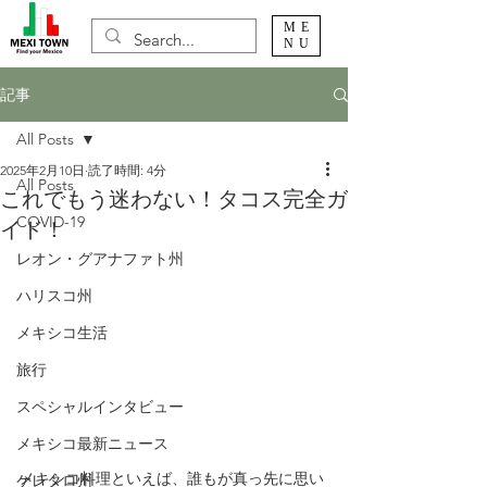
ME
NU
記事
All Posts
2025年2月10日
読了時間: 4分
All Posts
これでもう迷わない！タコス完全ガ
COVID-19
イド！
レオン・グアナファト州
ハリスコ州
メキシコ生活
旅行
スペシャルインタビュー
メキシコ最新ニュース
メキシコ料理といえば、誰もが真っ先に思い
ケレタロ州