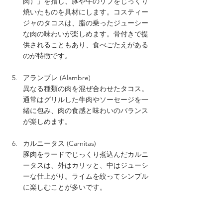
肉）」を指し、豚や牛のリブをじっくり
焼いたものを具材にします。コスティー
ジャのタコスは、脂の乗ったジューシー
な肉の味わいが楽しめます。骨付きで提
供されることもあり、食べごたえがある
のが特徴です。
アランブレ (Alambre)  
異なる種類の肉を混ぜ合わせたタコス。
通常はグリルした牛肉やソーセージを一
緒に包み、肉の食感と味わいのバランス
が楽しめます。
カルニータス (Carnitas)
豚肉をラードでじっくり煮込んだカルニ
ータスは、外はカリッと、中はジューシ
ーな仕上がり。ライムを絞ってシンプル
に楽しむことが多いです。