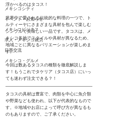
浮かべるのはタコス！
メキシコシティ
世界中で愛される伝統的な料理の一つで、ト
イベント・お知らせ
ルティーヤにさまざまな具材を包んで楽しむ
メキシコビジネス
シンプルで美味しい一品です。タコスは、メ
キシコ各地でスタイルや具材が異なるため、
求人・メキシコ就労
地域ごとに異なるバリエーションが楽しめま
日墨交流
す。
メキシコ・グルメ
今回は数あるタコスの種類を徹底解説しま
す！もうこれでタケリア（タコス店）にいっ
ても迷わず注文できる？！
タコスの具材は豊富で、肉類を中心に魚介類
や野菜なども使われ、以下が代表的なもので
す。※地域やお店によって呼び方が異なるも
のもありますので、ご了承ください。