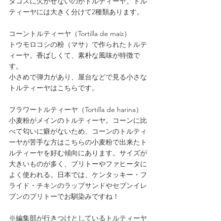
タコスに欠かせないのがトルティーヤ。トル
ティーヤには大きく分けて2種類あります。
コーントルティーヤ（Tortilla de maíz）
トウモロコシの粉（マサ）で作られたトルテ
ィーヤ。香ばしくて、素朴な風味が特徴で
す。
小さめで弾力があり、屋台などで見る小さな
トルティーヤはこちらです。
フラワートルティーヤ（Tortilla de harina）
小麦粉がメインのトルティーヤ。コーンに比
べて匂いに癖がないため、コーンのトルティ
ーヤが苦手な方はこちらの小麦粉で出来たト
ルティーヤを好む傾向にあります。サイズが
大きいものが多く、ブリトーやファヒータに
よく使われる。日本では、ケンタッキー・フ
ライド・チキンのラップサンドやセブンイレ
ブンのブリトーでお馴染みですね！
※編集部が行きつけとしているトルティーヤ