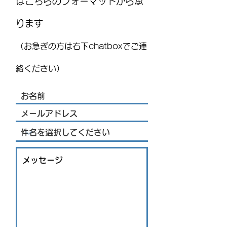
はこちらのフォーマットから承
ります
【連載】教えて!勝野先生!
MEXITOWN：メ
No.10 朝起きても疲れてい
員向けアンケー
（お急ぎの方は右下chatboxでご連
るのはなぜ？
絡ください）