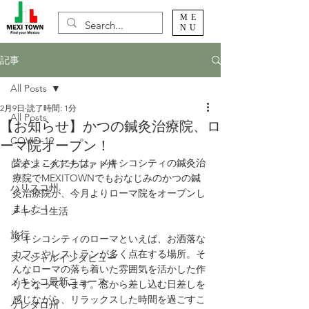
ME
NU
記事
All Posts
2月9日
読了時間: 1分
All Posts
【お知らせ】かつの鍼灸治療院、ロ
COVID-19
ーマ院オープン！
皆さまこんにちは。メキシコシティの鍼灸治
レオン・グアナファト州
療院でMEXITOWNでもおなじみのかつの鍼
ハリスコ州
灸治療院が、今月よりローマ院をオープンし
ました！
メキシコ生活
旅行
メキシコシティのローマといえば、お洒落な
カフェやレストランが多く点在する場所。そ
スペシャルインタビュー
んなローマの落ち着いた雰囲気を活かした作
メキシコ最新ニュース
りとなっています。窓から差し込む日差しを
感じながら、リラックスした時間を過ごすこ
ケレタロ州