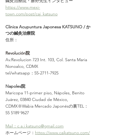
鍼灸治療院・勝野先生インタビュー
https://www.mexi-
town.com/post/caj_katsuno
Clinica Acupuntura Japonesa KATSUNO / か
つの鍼灸治療院
住所：
Revolución院
Av.Revolucion 723 Int. 103, Col. Santa Maria 
Nonoalco, CDMX
tel/whatsapp：55-2711-7925
Napoles院
Maricopa 11-primer piso, Nápoles, Benito 
Juárez, 03840 Ciudad de México, 
CDMX※Wabia Mercado Japonésの裏TEL：
55 5189 9627
Mail：c.a.j.katsuno@gmail.com
ホームページ：
https://www.cajkatsuno.com/