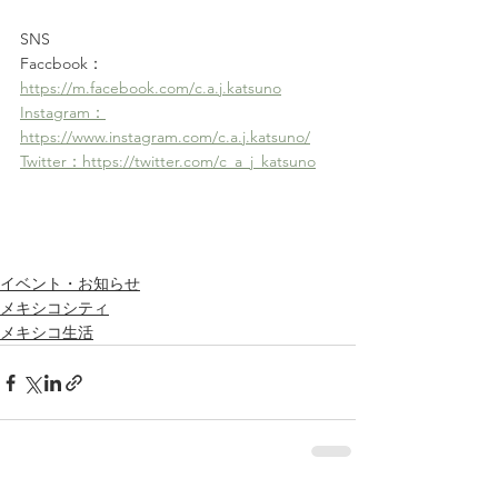
SNS
Faccbook：
https://m.facebook.com/c.a.j.katsuno
Instagram：
https://www.instagram.com/c.a.j.katsuno/
Twitter：https://twitter.com/c_a_j_katsuno
イベント・お知らせ
メキシコシティ
メキシコ生活