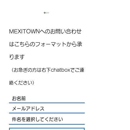
MEXITOWNへのお問い合わせ
はこちらのフォーマットから承
ります
7月前半のメキシコ消費者
阪神ネジメキシ
物価の上昇率は：JIGYOU
合同開催 わく
（お急ぎの方は右下chatboxでご連
SUPPORT STRATEGY ニュースレ
すぽ＠ケレタロ
ター
日（金）開催い
絡ください）
す！