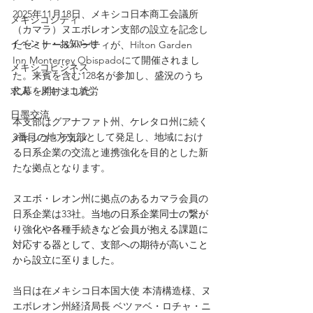
2025年11月18日、メキシコ日本商工会議所
メキシコシティ
（カマラ）ヌエボレオン支部の設立を記念し
イベント・お知らせ
たセミナー＆パーティが、Hilton Garden 
Inn Monterrey Obispadoにて開催されまし
メキシコビジネス
た。来賓を含む128名が参加し、盛況のうち
に幕を開けました。
求人・メキシコ就労
日墨交流
本支部はグアナファト州、ケレタロ州に続く
3番目の地方支部として発足し、地域におけ
メキシコ・グルメ
る日系企業の交流と連携強化を目的とした新
たな拠点となります。
ヌエボ・レオン州に拠点のあるカマラ会員の
日系企業は33社。
当地の日系企業同士の繋が
り強化や各種手続きなど会員が抱える課題に
対応する器として、支部への期待が高いこと
から設立に至りました。
当日は在メキシコ日本国大使 本清構造様、ヌ
エボレオン州経済局長 ベツァベ・ロチャ・ニ