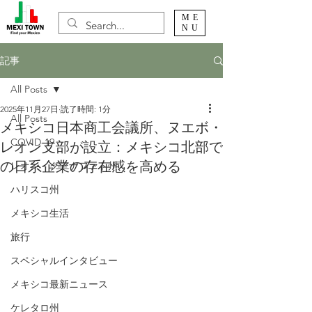
ME
NU
記事
All Posts
2025年11月27日
読了時間: 1分
All Posts
メキシコ日本商工会議所、ヌエボ・
COVID-19
レオン支部が設立：メキシコ北部で
の日系企業の存在感を高める
レオン・グアナファト州
ハリスコ州
メキシコ生活
旅行
スペシャルインタビュー
メキシコ最新ニュース
ケレタロ州