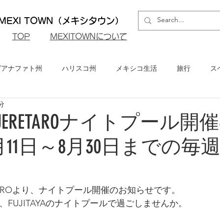
EXI TOWN（メキシタウン）
​TOP
MEXITOWNについて
グアナファト州
ハリスコ州
メキシコ生活
旅行
ス
分
ロ州
メキシコシティ
イベント・お知らせ
メキシコビ
YA QUERETAROナイトプール
月11日～8月30日までの毎
メキシコ・グルメ
ERETAROより、ナイトプール開催のお知らせです。
FUJITAYAのナイトプールで過ごしませんか。