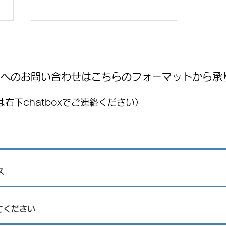
WNへのお問い合わせはこちらのフォーマットから承
右下chatboxでご連絡ください）
8月15日(土)は縁日イベント！
：FUJITAYA QUERETAROよりお知ら
せ