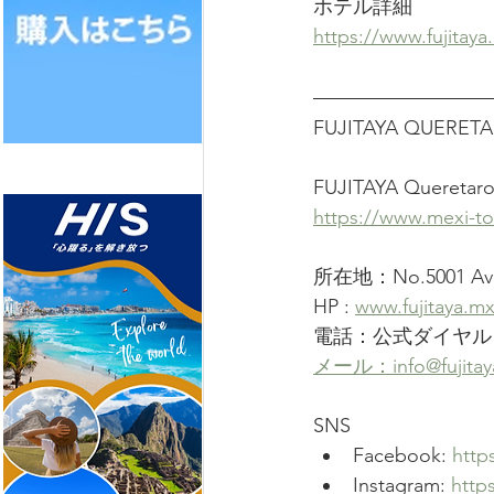
ホテル詳細
https://www.fujitaya
FUJITAYA QU
FUJITAYA Que
https://www.mexi-to
所在地：No.5001 Avenid
HP : 
www.fujitaya.m
電話：公式ダイヤル +52
メール：info@fujitay
SNS
Facebook: 
http
Instagram: 
http