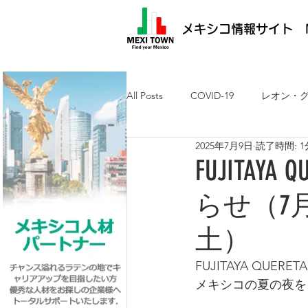
メキシコ情報サイト M
All Posts
COVID-19
レオン・
2025年7月9日
読了時間: 1
メキシコ最新ニュース
ケレタ
FUJITA
らせ（7
求人・メキシコ就労
日墨交流
土）
FUJITAYA QU
メキシコの夏の夜を、