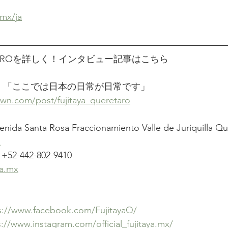
.mx/ja
ERETAROを詳しく！インタビュー記事はこちら
retaro 「ここでは日本の日常が日常です」
wn.com/post/fujitaya_queretaro
a Santa Rosa Fraccionamiento Valle de Juriquilla Qu
x
-442-802-9410　
a.mx
s://www.facebook.com/FujitayaQ/
s://www.instagram.com/official_fujitaya.mx/