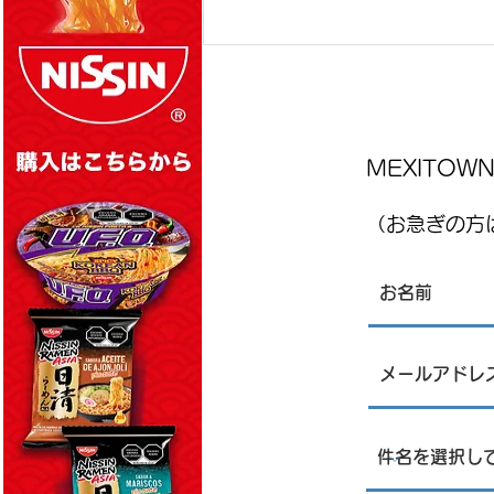
MEXITO
（お急ぎの方は
MEXITOWN：メキシコの駐在員
向けアンケート