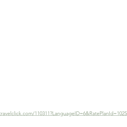
s.travelclick.com/110311?LanguageID=6&RatePlanId=102