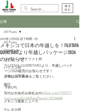
ME
NU
記事
All Posts
2025年12月8日
読了時間: 1分
All Posts
メキシコで日本の年越しを！FUJITAYA
COVID-19
QUERETAROより年越しパッケージ2026
のお知らせ
レオン・グアナファト州
FUJITAYA QUERETAROより、年越しパッケ
ハリスコ州
ージ2026販売のお知らせです！
メキシコ生活
詳細は以下画像をご覧ください。
旅行
予約URL
スペシャルインタビュー
https://reservations.travelclick.com/110311?
LanguageID=6&RatePlanId=10744684
メキシコ最新ニュース
ケレタロ州