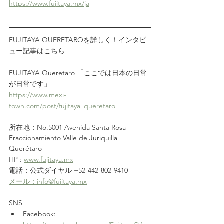
https://www.fujitaya.mx/ja
FUJITAYA QUERETAROを詳しく！インタビ
ュー記事はこちら
FUJITAYA Queretaro 「ここでは日本の日常
が日常です」
https://www.mexi-
town.com/post/fujitaya_queretaro
所在地：No.5001 Avenida Santa Rosa 
Fraccionamiento Valle de Juriquilla 
Querétaro
HP : 
www.fujitaya.mx
電話：公式ダイヤル +52-442-802-9410　
メール：info@fujitaya.mx
SNS
Facebook: 