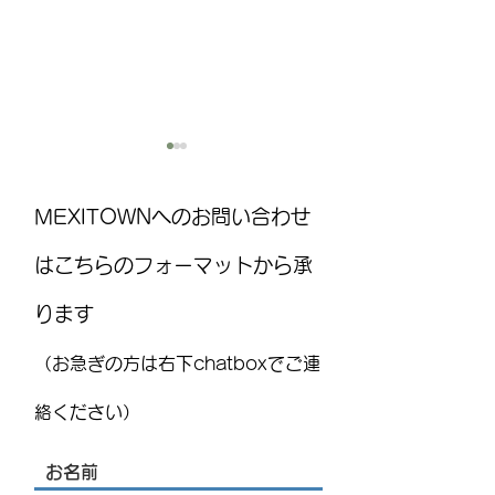
MEXITOWNへのお問い合わせ
はこちらのフォーマットから承
ります
MEXITOWN：メキシコの駐在
8月15日(土)は
員向けアンケート
ト！ ：FUJITAYA QU
（お急ぎの方は右下chatboxでご連
りお知らせ
絡ください）