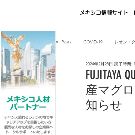
メキシコ情報サイト M
All Posts
COVID-19
レオン・
2024年2月28日
読了時間: 
メキシコ最新ニュース
ケレタ
FUJITA
産マグロ
求人・メキシコ就労
日墨交流
知らせ