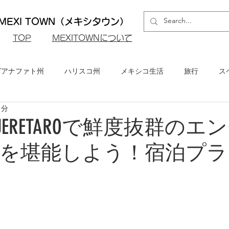
EXI TOWN（メキシタウン）
​TOP
MEXITOWNについて
グアナファト州
ハリスコ州
メキシコ生活
旅行
ス
1分
ロ州
メキシコシティ
イベント・お知らせ
メキシコビ
YA QUERETAROで鮮度抜群の
を堪能しよう！宿泊プラ
メキシコ・グルメ