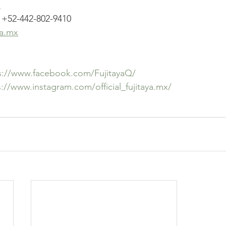
x
-442-802-9410　
a.mx
s://www.facebook.com/FujitayaQ/
s://www.instagram.com/official_fujitaya.mx/