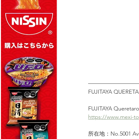
FUJITAYA QU
FUJITAYA Que
https://www.mexi-to
所在地：No.5001 Avenid