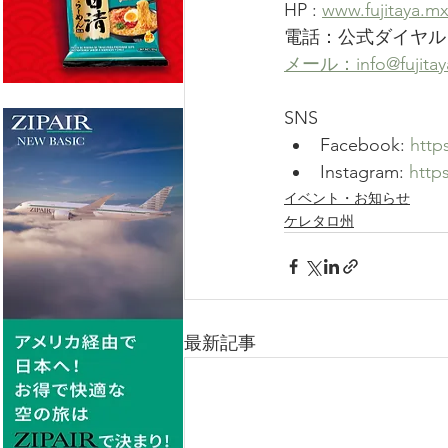
HP : 
www.fujitaya.m
電話：公式ダイヤル +52
メール：info@fujitay
SNS
Facebook: 
http
Instagram: 
http
イベント・お知らせ
ケレタロ州
最新記事