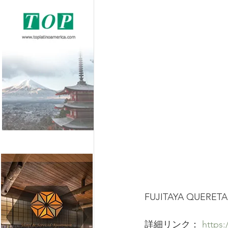
FUJITAYA Q
詳細リンク： 
https: