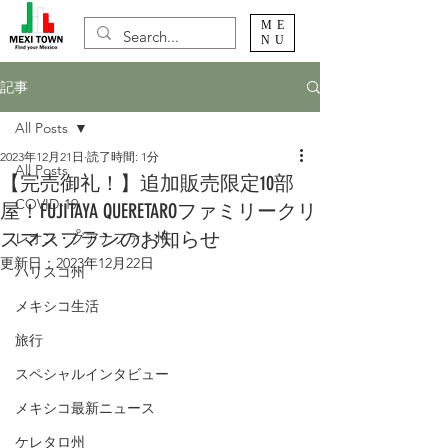
ME
NU
記事
All Posts
2023年12月21日
読了時間: 1分
All Posts
【完売御礼！】追加販売限定10部
COVID-19
屋！FUJITAYA QUERETAROファミリークリ
スマスプランのお知らせ
レオン・グアナファト州
更新日：
2023年12月22日
ハリスコ州
メキシコ生活
旅行
スペシャルインタビュー
メキシコ最新ニュース
ケレタロ州