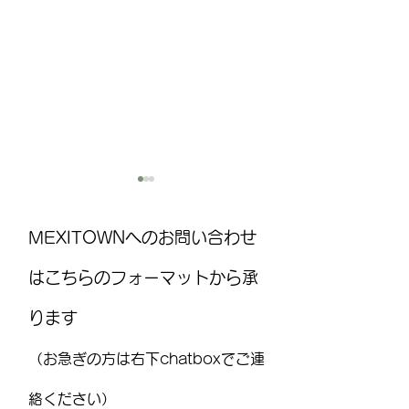
MEXITOWNへのお問い合わせ
はこちらのフォーマットから承
ります
MEXITOWN：メキシコの駐在
8月15日(土)は
員向けアンケート
ト！ ：FUJITAYA QU
（お急ぎの方は右下chatboxでご連
りお知らせ
絡ください）