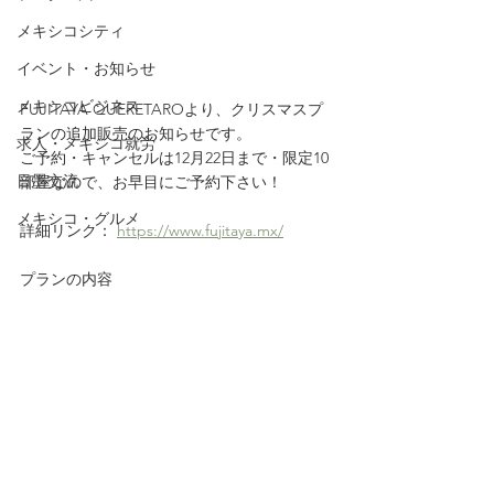
メキシコシティ
イベント・お知らせ
メキシコビジネス
FUJITAYA QUERETAROより、クリスマスプ
ランの追加販売のお知らせです。
求人・メキシコ就労
ご予約・キャンセルは12月22日まで・限定10
日墨交流
部屋なので、お早目にご予約下さい！
メキシコ・グルメ
詳細リンク： 
https://www.fujitaya.mx/
プランの内容　