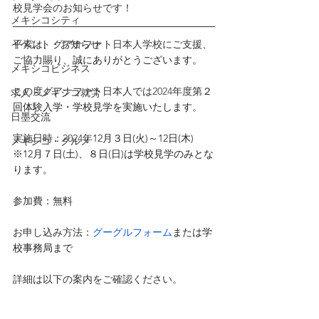
校見学会のお知らせです！
メキシコシティ
平素は、グアナファト日本人学校にご支援、
イベント・お知らせ
ご協力賜り、
誠にありがとうございます。
メキシコビジネス
この度グアナファト日本人では2024年度第
２
求人・メキシコ就労
回体験入学・学校見学を実施いたします。
日墨交流
実施日時：2024年
12月３日(火)～12日(木)    
メキシコ・グルメ
※12月７日(土)、８日(日)は学校見学のみとな
ります。
参加費：無料
お申し込み方法：
グーグルフォーム
または学
校事務局まで
詳細は以下の案内をご確認ください。