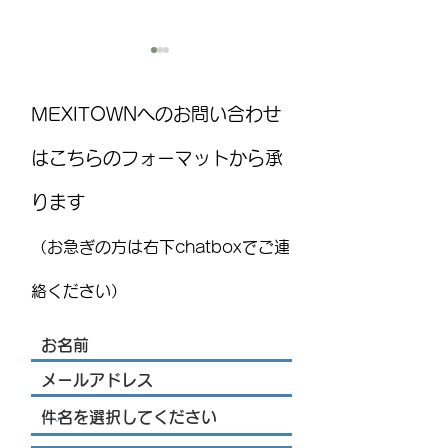
MEXITOWNへのお問い合わせ
はこちらのフォーマットから承
ります
国際気球フェスティバル
MEXITOWN：メ
(FIG)2026、今年もレオンで
員向けアンケー
（お急ぎの方は右下chatboxでご連
開催！豪華ライブ出演者
を発表 海外アーティス
絡ください）
トや約200機の熱気球が集
結