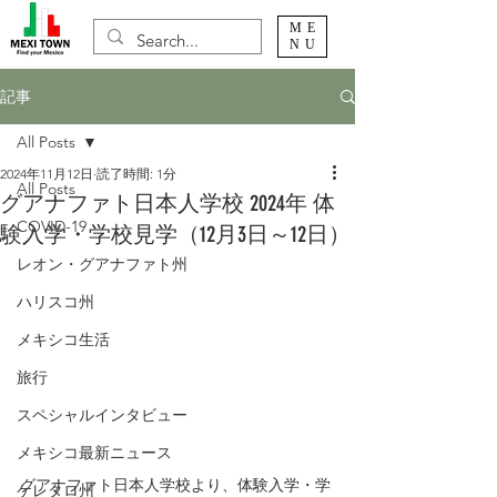
ME
NU
記事
All Posts
2024年11月12日
読了時間: 1分
All Posts
グアナファト日本人学校 2024年 体
COVID-19
験入学・学校見学（12月3日～12日）
レオン・グアナファト州
ハリスコ州
メキシコ生活
旅行
スペシャルインタビュー
メキシコ最新ニュース
グアナファト日本人学校より、体験入学・学
ケレタロ州