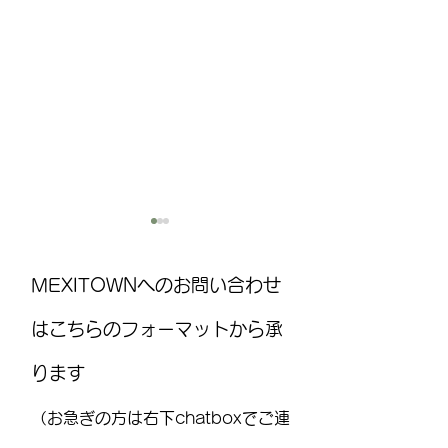
MEXITOWNへのお問い合わせ
はこちらのフォーマットから承
ります
HISスーパーサマーセール
船そのものが最
2026 8月17日まで延長！
地！ディズニー
（お急ぎの方は右下chatboxでご連
ズラインで世界