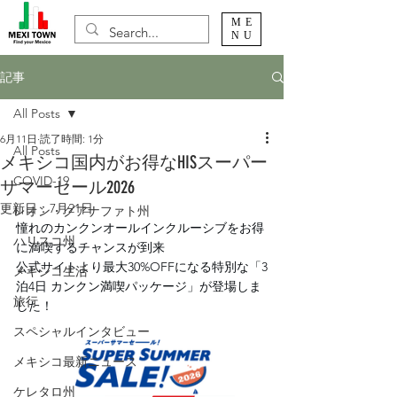
ME
NU
記事
All Posts
6月11日
読了時間: 1分
All Posts
メキシコ国内がお得なHISスーパー
COVID-19
サマーセール2026
更新日：
7月21日
レオン・グアナファト州
憧れのカンクンオールインクルーシブをお得
ハリスコ州
に満喫するチャンスが到来
公式サイトより最大30%OFFになる特別な「3
メキシコ生活
泊4日 カンクン満喫パッケージ」が登場しま
旅行
した！
スペシャルインタビュー
メキシコ最新ニュース
ケレタロ州