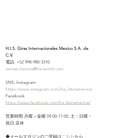
H.I.S. Giras Internacionales Mexico S.A. de 
C.V. 
電話: +52 998-980-3310
ventas.mexico@his-world.com
SNS: Instagram  
https://www.instagram.com/his_latinamerica/
Facebook  
https://www.facebook.com/his.latinamerica/
営業時間:月曜～金曜 09:00-17:00, 土・日曜・
祝日 店休
◆メールマガジンのご登録は
こちら
から