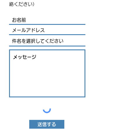
しよう！
絡ください）
送信する