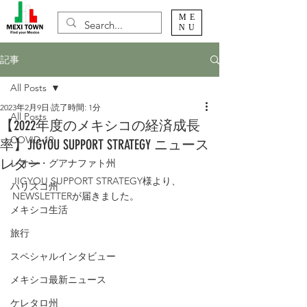
ME
NU
記事
All Posts
2023年2月9日
読了時間: 1分
All Posts
【2022年度のメキシコの経済成長
COVID-19
率】JIGYOU SUPPORT STRATEGY ニュース
レター
レオン・グアナファト州
JIGYOU SUPPORT STRATEGY様より、
ハリスコ州
NEWSLETTERが届きました。
メキシコ生活
旅行
スペシャルインタビュー
メキシコ最新ニュース
ケレタロ州