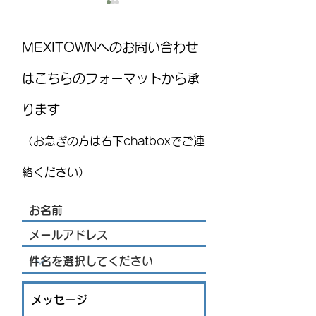
MEXITOWNへのお問い合わせ
はこちらのフォーマットから承
ります
7月前半のメキシコ消費者
阪神ネジメキシ
物価の上昇率は：JIGYOU
合同開催 わく
（お急ぎの方は右下chatboxでご連
SUPPORT STRATEGY ニュースレ
すぽ＠ケレタロ
ター
日（金）開催い
絡ください）
す！