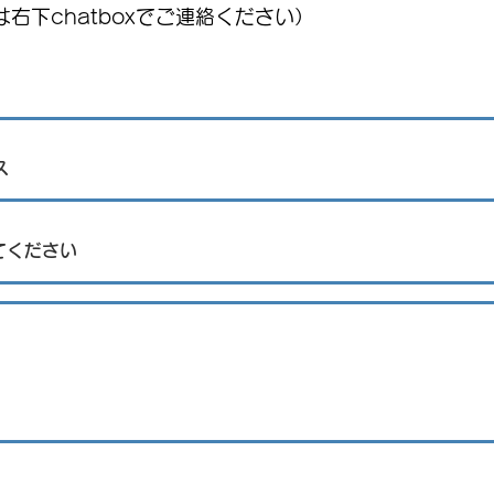
右下chatboxでご連絡ください）
7月前半のメキシコ消費者物
価の上昇率は：JIGYOU SUPPORT
STRATEGY ニュースレター