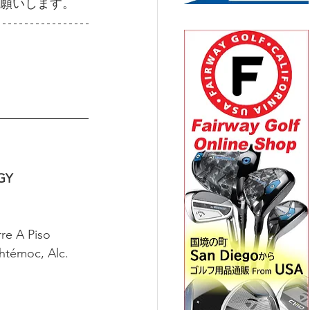
願いします。
GY 
e A Piso 
htémoc, Alc. 