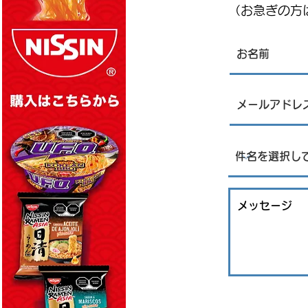
（お急ぎの方は
Kia、ヌエボ・レオン州で電気
自動車を生産すると発表：
JIGYOU SUPPORT STRATEGY ニュース
レター