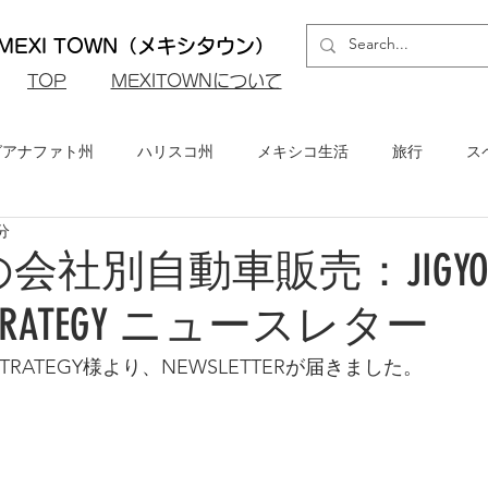
EXI TOWN（メキシタウン）
​TOP
MEXITOWNについて
グアナファト州
ハリスコ州
メキシコ生活
旅行
ス
分
ロ州
メキシコシティ
イベント・お知らせ
メキシコビ
会社別自動車販売：JIGYO
 STRATEGY ニュースレター
メキシコ・グルメ
T STRATEGY様より、NEWSLETTERが届きました。