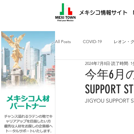
メキシコ情報サイト M
All Posts
COVID-19
レオン・
2024年7月8日
読了時間: 1
メキシコ最新ニュース
ケレタ
今年6月の
SUPPORT
求人・メキシコ就労
日墨交流
JIGYOU SUPPOR