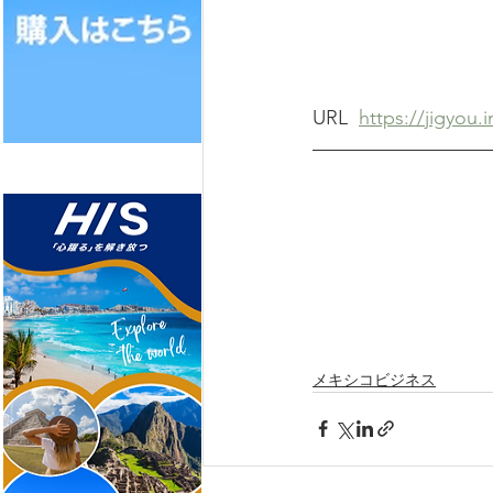
URL  
https://jigyou.
メキシコビジネス