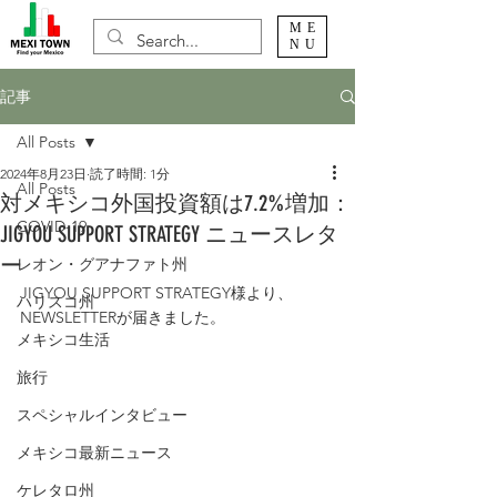
ME
NU
記事
All Posts
2024年8月23日
読了時間: 1分
All Posts
対メキシコ外国投資額は7.2%増加：
COVID-19
JIGYOU SUPPORT STRATEGY ニュースレタ
ー
レオン・グアナファト州
JIGYOU SUPPORT STRATEGY様より、
ハリスコ州
NEWSLETTERが届きました。
メキシコ生活
旅行
スペシャルインタビュー
メキシコ最新ニュース
ケレタロ州