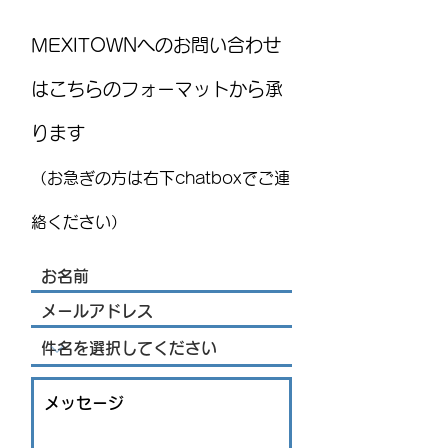
MEXITOWNへのお問い合わせ
はこちらのフォーマットから承
ります
7月前半のメキシコ消費者
阪神ネジメキシ
物価の上昇率は：JIGYOU
合同開催 わく
（お急ぎの方は右下chatboxでご連
SUPPORT STRATEGY ニュースレ
すぽ＠ケレタロ
ター
日（金）開催い
絡ください）
す！