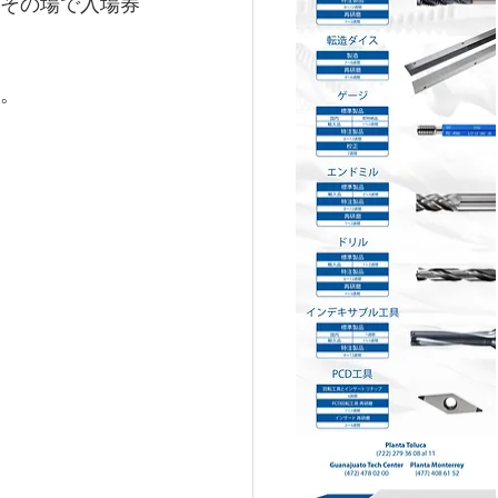
その場で入場券
。