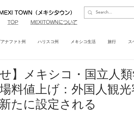
EXI TOWN（メキシタウン）
​TOP
MEXITOWNについて
グアナファト州
ハリスコ州
メキシコ生活
旅行
ス
ロ州
メキシコシティ
イベント・お知らせ
メキシコビ
せ】メキシコ・国立人類
場料値上げ：外国人観光
メキシコ・グルメ
新たに設定される