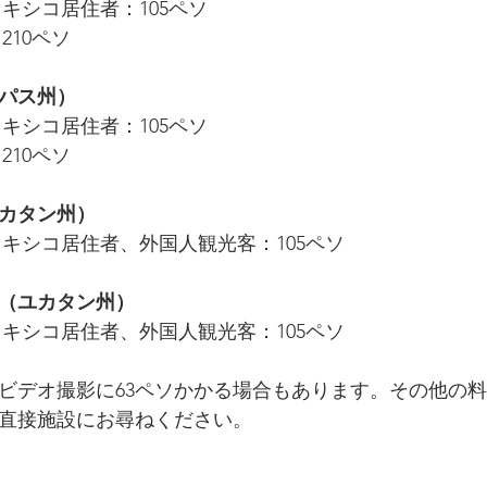
キシコ居住者：105ペソ
210ペソ
パス州）
キシコ居住者：105ペソ
210ペソ
カタン州）
キシコ居住者、外国人観光客：105ペソ
（ユカタン州）
キシコ居住者、外国人観光客：105ペソ
ビデオ撮影に63ペソかかる場合もあります。その他の
直接施設にお尋ねください。