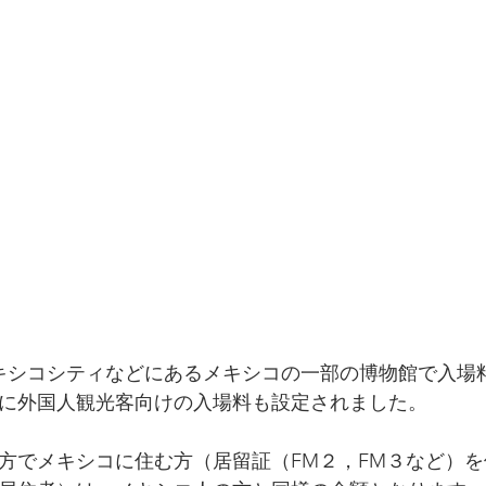
、メキシコシティなどにあるメキシコの一部の博物館で入場
に外国人観光客向けの入場料も設定されました。
方でメキシコに住む方（居留証（FM２，FM３など）