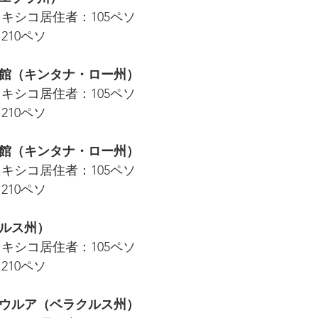
キシコ居住者：105ペソ
210ペソ
館（キンタナ・ロー州）
キシコ居住者：105ペソ
210ペソ
館（キンタナ・ロー州）
キシコ居住者：105ペソ
210ペソ
ルス州）
キシコ居住者：105ペソ
210ペソ
ウルア（ベラクルス州）