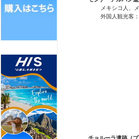
メキシコ人、メ
外国人観光客：
チョルーラ遺跡（プ