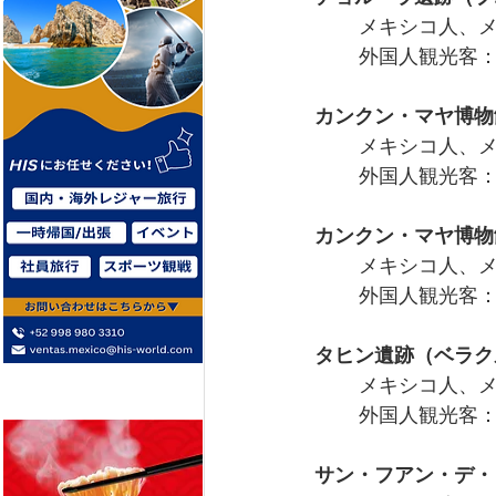
メキシコ人、メ
外国人観光客：
カンクン・マヤ博物
メキシコ人、メ
外国人観光客：
カンクン・マヤ博物
メキシコ人、メ
外国人観光客：
タヒン遺跡（ベラク
メキシコ人、メ
外国人観光客：
サン・フアン・デ・