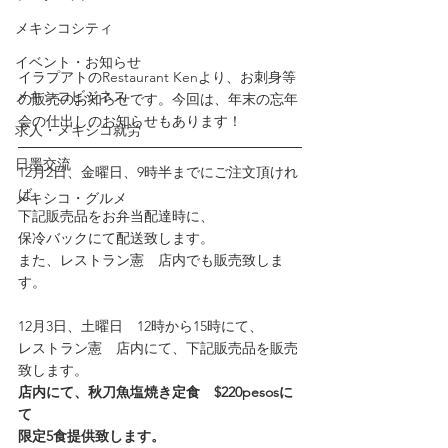
メキシコシティ
イベント・お知らせ
イラプアトのRestaurant Kenより、お刺身等
メキシコビジネス
の販売のお知らせです。今回は、年末の忘年
会の仕出しのお知らせもあります！
求人・メキシコ就労
日墨交流
12月2日、金曜日、9時半までにご注文頂けれ
ば、
メキシコ・グルメ
下記販売品をお弁当配達時に、
保冷バックにて配送致します。
また、レストラン憲　店内でも販売致しま
す。
12月3日、土曜日　12時から15時にて、
レストラン憲　店内にて、下記販売品を販売
致します。
店内にて、秋刀魚塩焼き定食　$220pesosに
て
限定5食提供致します。