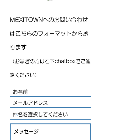
MEXITOWNへのお問い合わせ
はこちらのフォーマットから承
ります
国際気球フェスティバル
MEXITOWN：メ
(FIG)2026、今年もレオンで
員向けアンケー
（お急ぎの方は右下chatboxでご連
開催！豪華ライブ出演者
を発表 海外アーティス
絡ください）
トや約200機の熱気球が集
結