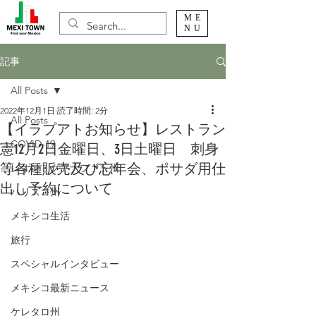
ME
NU
記事
All Posts
2022年12月1日
読了時間: 2分
All Posts
【イラプアトお知らせ】レストラン
COVID-19
憲12月2日金曜日、3日土曜日 刺身
等各種販売及び忘年会、ポサダ用仕
レオン・グアナファト州
出し予約について
ハリスコ州
メキシコ生活
旅行
スペシャルインタビュー
メキシコ最新ニュース
ケレタロ州