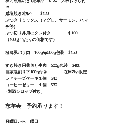
秋刀魚塩焼き1尾単品　$120　大根おろし付
き
鯖塩焼き2切れ　　$120　　
ぶつきりミックス（マグロ、サーモン、ハマ
チ等）
ぶつ切り丼用のタレ付き　　　　＄100　
（100ｇ当たりの価格です）
極薄豚バラ肉　100g毎500g包装　$150
すき焼き用薄切り牛肉　500g包装　$400　　
自家製割り下100g付き　　　　在庫2kg限定
レアチーズケーキ１個　$40
コーヒーゼリー　１個　$30
 (別添シロップ付き）
忘年会　予約承ります！
月曜日から土曜日