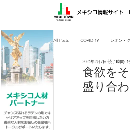
メキシコ情報サイト M
All Posts
COVID-19
レオン・
2024年2月7日
読了時間: 1
メキシコ最新ニュース
ケレタ
食欲をそ
盛り合わ
求人・メキシコ就労
日墨交流