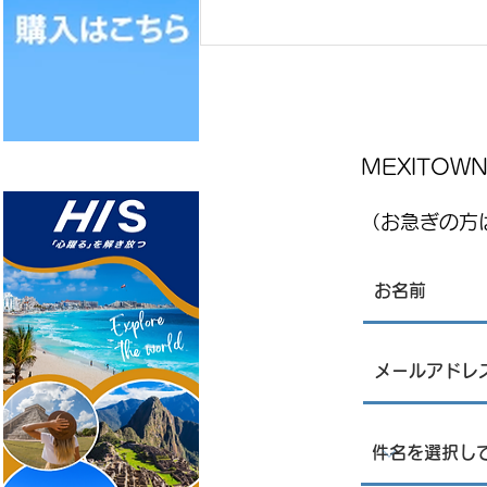
MEXITO
（お急ぎの方は
レストランJPN 8月7日金曜日
、8月8日土曜日店内営業にて
刺身販売について