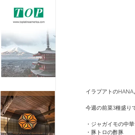
イラプアトのHAN
今週の前菜3種盛り
・ジャガイモの中華
・豚トロの酢豚　