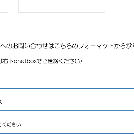
WNへのお問い合わせはこちらのフォーマットから承
右下chatboxでご連絡ください）
国際気球フェスティバル
(FIG)2026、今年もレオンで開
催！豪華ライブ出演者を発
表 海外アーティストや約200
機の熱気球が集結