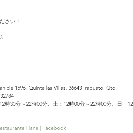
ださい！
23
nicie 1596, Quinta las Villas, 36643 Irapuato, Gto.　
2784
時30分～22時00分、土：12時00分～22時00分、日：12
estaurante Hana | Facebook