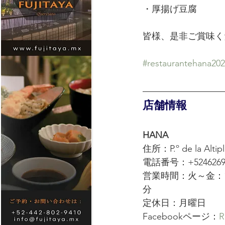
・厚揚げ豆腐
皆様、是非ご賞味く
#restaurantehana20
店舗情報
HANA
住所：P.º de la Altipla
電話番号：+52462693
営業時間：火～金：12
分
定休日：月曜日
Facebookページ：
R