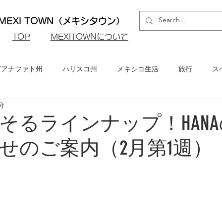
EXI TOWN（メキシタウン）
​TOP
MEXITOWNについて
グアナファト州
ハリスコ州
メキシコ生活
旅行
ス
分
ロ州
メキシコシティ
イベント・お知らせ
メキシコビ
そるラインナップ！HAN
せのご案内（2月第1週）
メキシコ・グルメ