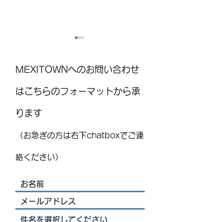
MEXITOWNへのお問い合わせ
はこちらのフォーマットから承
ります
国際気球フェスティバル
MEXITOWN：メ
(FIG)2026、今年もレオンで
員向けアンケー
（お急ぎの方は右下chatboxでご連
開催！豪華ライブ出演者
を発表 海外アーティス
絡ください）
トや約200機の熱気球が集
結