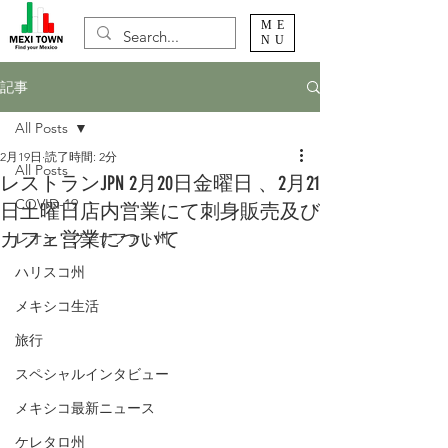
ME
NU
記事
All Posts
2月19日
読了時間: 2分
All Posts
レストランJPN 2月20日金曜日 、2月21
COVID-19
日土曜日店内営業にて刺身販売及び
カフェ営業について
レオン・グアナファト州
ハリスコ州
メキシコ生活
旅行
スペシャルインタビュー
メキシコ最新ニュース
ケレタロ州