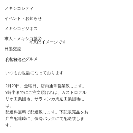
メキシコシティ
イベント・お知らせ
メキシコビジネス
求人・メキシコ就労
写真はイメージです
日墨交流
メキシコ・グルメ
お客様各位
いつもお世話になっております
2月20日、金曜日、店内通常営業致します。
9時半までにご注文頂ければ、カストロデル
リオ工業団地、サラマンカ周辺工業団地に
は、
配達料無料で配達致します。下記販売品をお
弁当配達時に、保冷バックにて配送致しま
す。