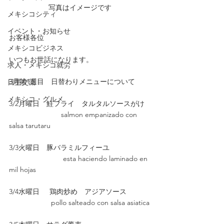
写真はイメージです
メキシコシティ
イベント・お知らせ
お客様各位
メキシコビジネス
いつもお世話になります。
求人・メキシコ就労
3月第1週目　日替わりメニューについて
日墨交流
メキシコ・グルメ
3/2月曜日　鮭フライ　タルタルソースがけ
                          salmon empanizado con 
salsa tarutaru
3/3火曜日　豚バラミルフィーユ
                           esta haciendo laminado en 
mil hojas
3/4水曜日     鶏肉炒め　アジアソース
　　　　　　pollo salteado con salsa asiatica