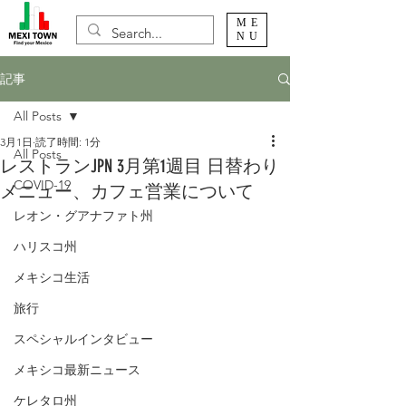
ME
NU
記事
All Posts
3月1日
読了時間: 1分
All Posts
レストランJPN 3月第1週目 日替わり
COVID-19
メニュー、カフェ営業について
レオン・グアナファト州
ハリスコ州
メキシコ生活
旅行
スペシャルインタビュー
メキシコ最新ニュース
ケレタロ州