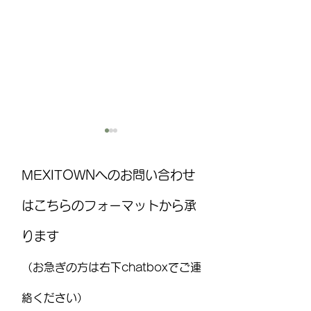
MEXITOWNへのお問い合わせ
はこちらのフォーマットから承
ります
MEXITOWN：メキシコの駐在
8月15日(土)は
員向けアンケート
ト！ ：FUJITAYA QU
（お急ぎの方は右下chatboxでご連
りお知らせ
絡ください）