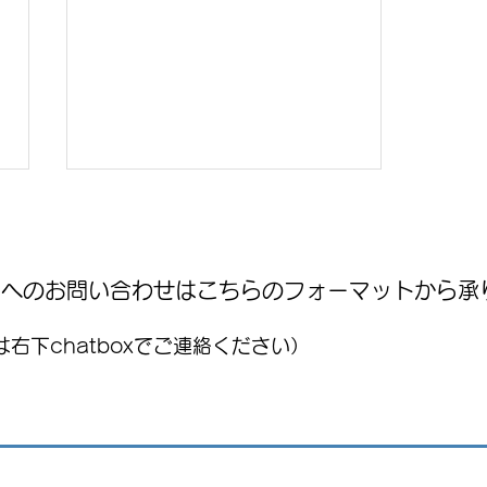
WNへのお問い合わせはこちらのフォーマットから承
右下chatboxでご連絡ください）
国際気球フェスティバル
(FIG)2026、今年もレオンで開
催！豪華ライブ出演者を発
表 海外アーティストや約200