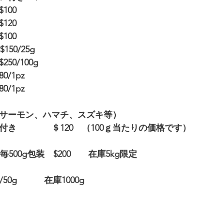
100
120
100
0/25g   
0/100g
0/1pz　　
/1pz
サーモン、ハマチ、スズキ等）
付き　　　　＄120　（100ｇ当たりの価格です）
毎500g包装　$200　　在庫5kg限定
0g    　　在庫1000g   