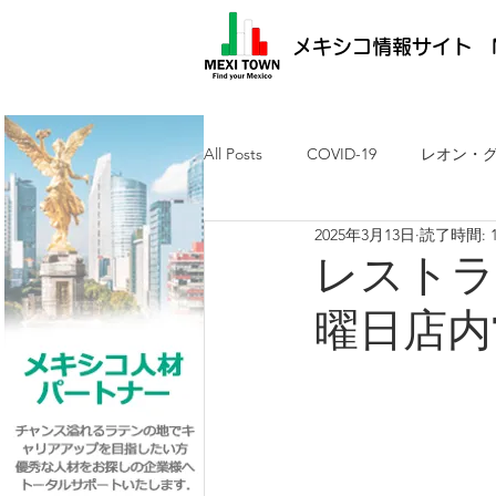
メキシコ情報サイト M
All Posts
COVID-19
レオン・
2025年3月13日
読了時間: 
メキシコ最新ニュース
ケレタ
レストラン
曜日店内
求人・メキシコ就労
日墨交流