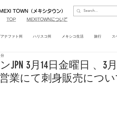
EXI TOWN（メキシタウン）
​TOP
MEXITOWNについて
グアナファト州
ハリスコ州
メキシコ生活
旅行
ス
1分
ロ州
メキシコシティ
イベント・お知らせ
メキシコビ
JPN 3月14日金曜日 、3月
営業にて刺身販売につい
メキシコ・グルメ