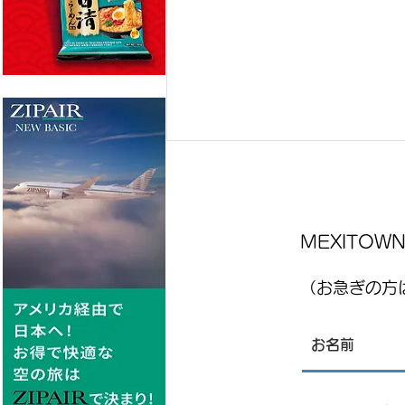
MEXITO
（お急ぎの方は
レストランJPN 8月7日金曜日
、8月8日土曜日店内営業にて
刺身販売について