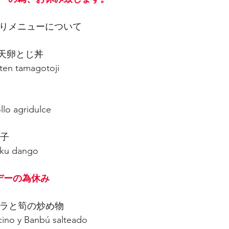
わりメニューについて　
 海老天卵とじ丼
ten tamagotoji 
  Pollo agridulce
団子
   Niku dango
休み                 
 豚バラと筍の炒め物
    Tocino y Banbú salteado