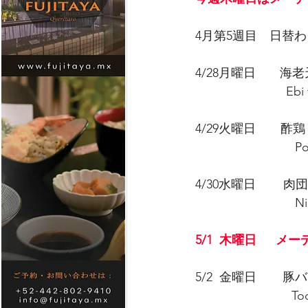
4月第5週目　日替
4/28月曜日      
　　　　            Ebi 
4/29火曜日　　酢鶏
                           
4/30水曜日        肉
                          
5/1  木曜日　  メーデーの為
5/2  金曜日　   
                        