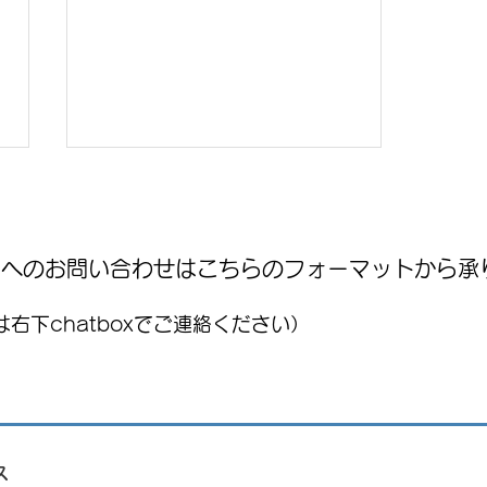
WNへのお問い合わせはこちらのフォーマットから承
右下chatboxでご連絡ください）
国際気球フェスティバル
(FIG)2026、今年もレオンで開
催！豪華ライブ出演者を発
表 海外アーティストや約200
機の熱気球が集結