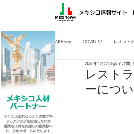
メキシコ情報サイト M
All Posts
COVID-19
レオン・
2025年4月27日
読了時間: 
メキシコ最新ニュース
ケレタ
レストラン
ーについ
求人・メキシコ就労
日墨交流