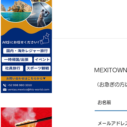
MEXITO
（お急ぎの方は
レストランJPN 8月7日金曜日
、8月8日土曜日店内営業にて
刺身販売について