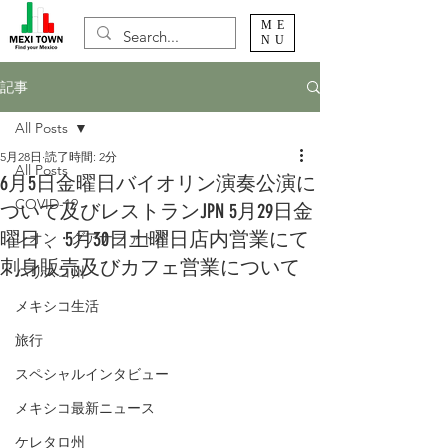
ME
NU
記事
All Posts
5月28日
読了時間: 2分
All Posts
6月5日金曜日バイオリン演奏公演に
COVID-19
ついて及びレストランJPN 5月29日金
曜日 、5月30日土曜日店内営業にて
レオン・グアナファト州
刺身販売及びカフェ営業について
ハリスコ州
メキシコ生活
旅行
スペシャルインタビュー
メキシコ最新ニュース
ケレタロ州