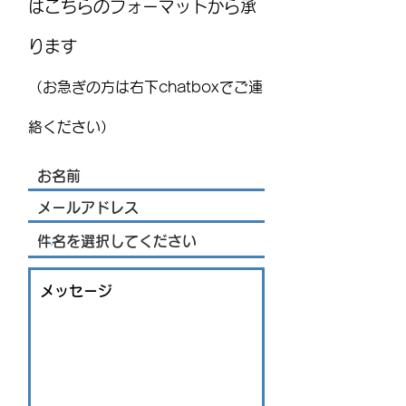
はこちらのフォーマットから承
ります
MEXITOWN：メキシコの駐在
8月15日(土)は
員向けアンケート
ト！ ：FUJITAYA QU
（お急ぎの方は右下chatboxでご連
りお知らせ
絡ください）