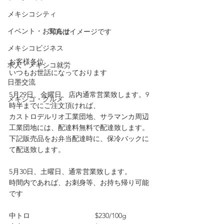
メキシコシティ
イベント・お知らせ
写真はイメージです
メキシコビジネス
お客様各位
求人・メキシコ就労
いつもお世話になっております
日墨交流
5月29日、金曜日、店内通常営業致します。9
メキシコ・グルメ
時半までにご注文頂ければ、
カストロデルリオ工業団地、サラマンカ周辺
工業団地には、配達料無料で配達致します。
下記販売品をお弁当配達時に、保冷バックに
て配送致します。
5月30日、土曜日、通常営業致します。
時間内であれば、お刺身等、お持ち帰り可能
です
中トロ　　　　　　　　　 $230/100g    