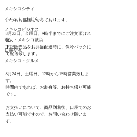
メキシコシティ
イベント・お知らせ
いつもお世話になっております。
メキシコビジネス
8月23日、金曜日、9時半までにご注文頂けれ
求人・メキシコ就労
ば、
下記販売品をお弁当配達時に、保冷バックに
日墨交流
て配送致します。
メキシコ・グルメ
8月24日、土曜日、12時から15時営業致しま
す。
時間内であれば、お刺身等、お持ち帰り可能
です。
お支払いについて、商品到着後、口座でのお
支払い可能ですので、お問い合わせ願いま
す。