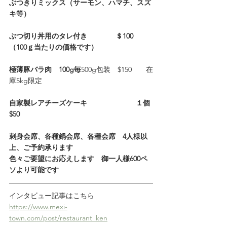
ぶつきりミックス（サーモン、ハマチ、スズ
キ等）
ぶつ切り丼用のタレ付き　　　　＄100　
（100ｇ当たりの価格です）
極薄豚バラ肉　100g毎
500g包装　$150　　在
庫5kg限定
自家製レアチーズケーキ                        １個
$50 
刺身会席、各種鍋会席、各種会席　4人様以
上、ご予約承ります
色々ご要望にお応えします　御一人様600ペ
ソより可能です
インタビュー記事はこちら
https://www.mexi-
town.com/post/restaurant_ken