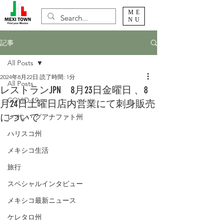
ME
NU
記事
All Posts
2024年8月22日
読了時間: 1分
All Posts
レストランJPN 8月23日金曜日 、8
COVID-19
月24日土曜日店内営業にて刺身販売
について
レオン・グアナファト州
ハリスコ州
メキシコ生活
旅行
スペシャルインタビュー
メキシコ最新ニュース
ケレタロ州