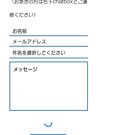
（お急ぎの方は右下chatboxでご連
開催！豪華ライブ出演者
を発表 海外アーティス
絡ください）
トや約200機の熱気球が集
結