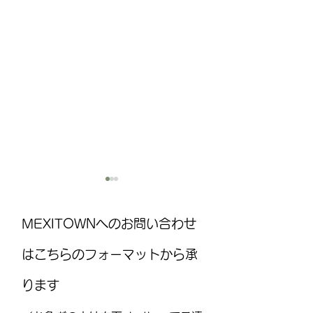
MEXITOWNへのお問い合わせ
はこちらのフォーマットから承
ります
国際気球フェスティバル
MEXITOWN：メ
(FIG)2026、今年もレオンで
員向けアンケー