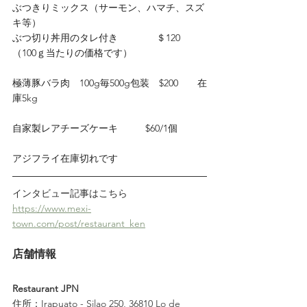
ぶつきりミックス（サーモン、ハマチ、スズ
キ等）
ぶつ切り丼用のタレ付き　　　　＄120　
（100ｇ当たりの価格です）
極薄豚バラ肉　100g毎500g包装　$200　　在
庫5kg
自家製レアチーズケーキ          $60/1個
アジフライ在庫切れです
インタビュー記事はこちら
https://www.mexi-
town.com/post/restaurant_ken
店舗情報
Restaurant JPN
住所：Irapuato - Silao 250, 36810 Lo de 