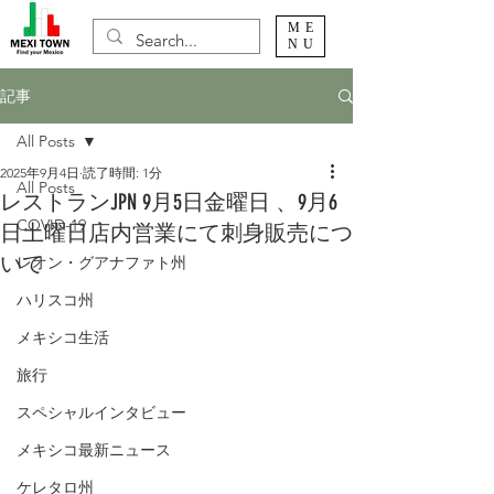
ME
NU
記事
All Posts
2025年9月4日
読了時間: 1分
All Posts
レストランJPN 9月5日金曜日 、9月6
COVID-19
日土曜日店内営業にて刺身販売につ
いて
レオン・グアナファト州
ハリスコ州
メキシコ生活
旅行
スペシャルインタビュー
メキシコ最新ニュース
ケレタロ州