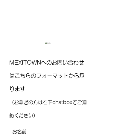
MEXITOWNへのお問い合わせ
はこちらのフォーマットから承
ります
国際気球フェスティバル
MEXITOWN：メ
(FIG)2026、今年もレオンで
員向けアンケー
（お急ぎの方は右下chatboxでご連
開催！豪華ライブ出演者
を発表 海外アーティス
絡ください）
トや約200機の熱気球が集
結