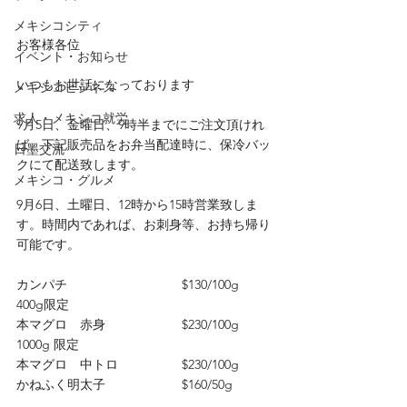
メキシコシティ
お客様各位
イベント・お知らせ
いつもお世話になっております
メキシコビジネス
求人・メキシコ就労
9月5日、金曜日、9時半までにご注文頂けれ
ば、下記販売品をお弁当配達時に、保冷バッ
日墨交流
クにて配送致します。
メキシコ・グルメ
9月6日、土曜日、12時から15時営業致しま
す。時間内であれば、お刺身等、お持ち帰り
可能です。
カンパチ　　　　　　　　　$130/100g　
400g限定
本マグロ　赤身　　　　　　$230/100g 
1000g 限定
本マグロ　中トロ　　　　　$230/100g
かねふく明太子　　　　　　$160/50g　　　