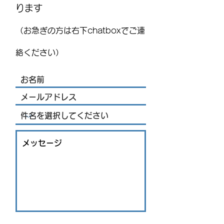
ります
MEXITOWN：メキシコの駐在
8月15日(土)は
員向けアンケート
ト！ ：FUJITAYA QU
（お急ぎの方は右下chatboxでご連
りお知らせ
絡ください）