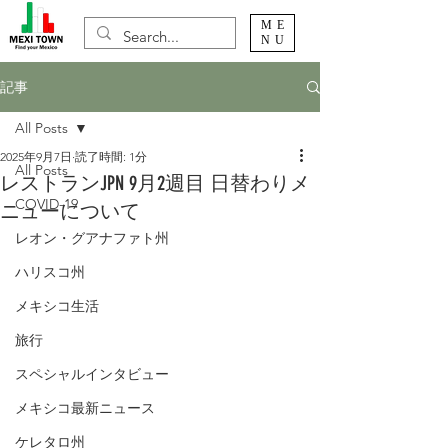
ME
NU
記事
All Posts
2025年9月7日
読了時間: 1分
All Posts
レストランJPN 9月2週目 日替わりメ
COVID-19
ニューについて
レオン・グアナファト州
ハリスコ州
メキシコ生活
旅行
スペシャルインタビュー
メキシコ最新ニュース
ケレタロ州