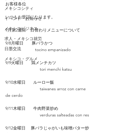
お客様各位
メキシコシティ
いつもお世話になります。
イベント・お知らせ
メキシコビジネス
9月第2週目　日替わりメニューについて　
求人・メキシコ就労
9/8月曜日       豚バラかつ
日墨交流
　　　　           tocino empanizado
メキシコ・グルメ
9/9火曜日　   鶏メンチカツ
                             tori menchi katsu
9/10水曜日   　ルーロー飯
                             taiwanes arroz con carne 
de cerdo
9/11木曜日　   牛肉野菜炒め
                             verduras salteadas con res
9/12金曜日　 豚バラじゃがいも味噌バター炒