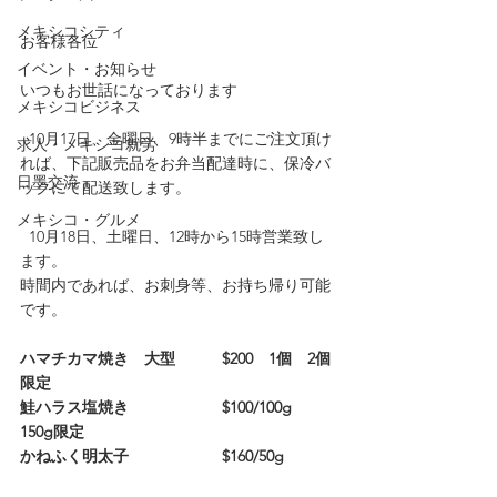
メキシコシティ
お客様各位
イベント・お知らせ
いつもお世話になっております
メキシコビジネス
  10月17日、金曜日、9時半までにご注文頂け
求人・メキシコ就労
れば、下記販売品をお弁当配達時に、保冷バ
日墨交流
ックにて配送致します。
メキシコ・グルメ
  10月18日、土曜日、12時から15時営業致し
ます。
時間内であれば、お刺身等、お持ち帰り可能
です。
ハマチカマ焼き　大型　　　$200　1個　2個
限定
鮭ハラス塩焼き　　　　　　$100/100g　
150g限定
かねふく明太子　　　　　　$160/50g　　