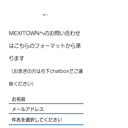
MEXITOWNへのお問い合わせ
はこちらのフォーマットから承
ります
国際気球フェスティバル
MEXITOWN：メ
(FIG)2026、今年もレオンで
員向けアンケー
（お急ぎの方は右下chatboxでご連
開催！豪華ライブ出演者
を発表 海外アーティス
絡ください）
トや約200機の熱気球が集
結