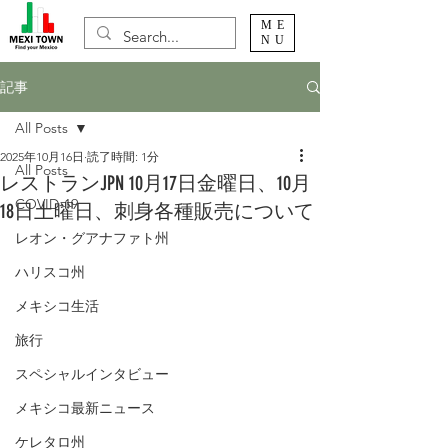
ME
NU
記事
All Posts
2025年10月16日
読了時間: 1分
All Posts
レストランJPN 10月17日金曜日、10月
COVID-19
18日土曜日、刺身各種販売について
レオン・グアナファト州
ハリスコ州
メキシコ生活
旅行
スペシャルインタビュー
メキシコ最新ニュース
ケレタロ州