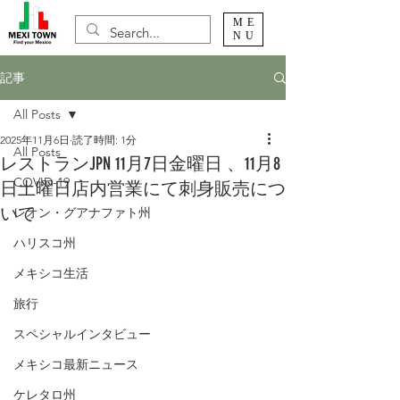
ME
NU
記事
All Posts
2025年11月6日
読了時間: 1分
All Posts
レストランJPN 11月7日金曜日 、11月8
COVID-19
日土曜日店内営業にて刺身販売につ
いて
レオン・グアナファト州
ハリスコ州
メキシコ生活
旅行
スペシャルインタビュー
メキシコ最新ニュース
ケレタロ州