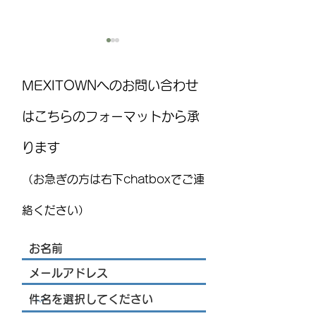
MEXITOWNへのお問い合わせ
はこちらのフォーマットから承
ります
MEXITOWN：メキシコの駐在
8月15日(土)は
員向けアンケート
ト！ ：FUJITAYA QU
（お急ぎの方は右下chatboxでご連
りお知らせ
絡ください）