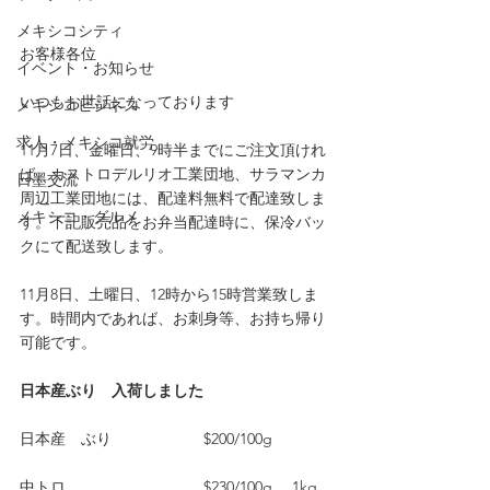
メキシコシティ
お客様各位
イベント・お知らせ
いつもお世話になっております
メキシコビジネス
求人・メキシコ就労
11月7日、金曜日、9時半までにご注文頂けれ
ば、カストロデルリオ工業団地、サラマンカ
日墨交流
周辺工業団地には、配達料無料で配達致しま
メキシコ・グルメ
す。下記販売品をお弁当配達時に、保冷バッ
クにて配送致します。
11月8日、土曜日、12時から15時営業致しま
す。時間内であれば、お刺身等、お持ち帰り
可能です。
日本産ぶり　入荷しました
日本産　ぶり　　　　　　$200/100g
中トロ　　　　　　　　　$230/100g　 1kg