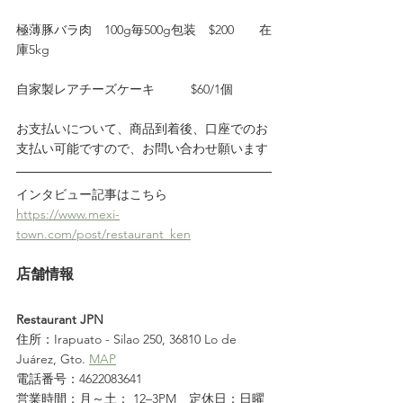
極薄豚バラ肉　100g毎500g包装　$200　　在
庫5kg
自家製レアチーズケーキ          $60/1個
お支払いについて、商品到着後、口座でのお
支払い可能ですので、お問い合わせ願います
インタビュー記事はこちら
https://www.mexi-
town.com/post/restaurant_ken
店舗情報
Restaurant JPN
住所：Irapuato - Silao 250, 36810 Lo de 
Juárez, Gto. 
MAP
電話番号：4622083641
営業時間：月～土： 12–3PM　定休日：日曜