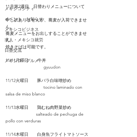
11月第2週目　日替わりメニューについて　
メキシコシティ
イベント・お知らせ
申し訳ありませんが、蕎麦が入荷できませ
ん。
メキシコビジネス
蕎麦メニューをお出しすることができませ
求人・メキシコ就労
ん。
焼きそばは可能です。
日墨交流
11/11月曜日　    牛丼
メキシコ・グルメ
                               gyuudon
11/12火曜日　　豚バラ白味噌炒め
                               tocino laminado con 
salsa de miso blanco
11/13水曜日　　鶏むね肉野菜炒め
　　　　　　    salteado de pechuga de 
pollo con verduras
11/14木曜日　　白身魚フライトマトソース