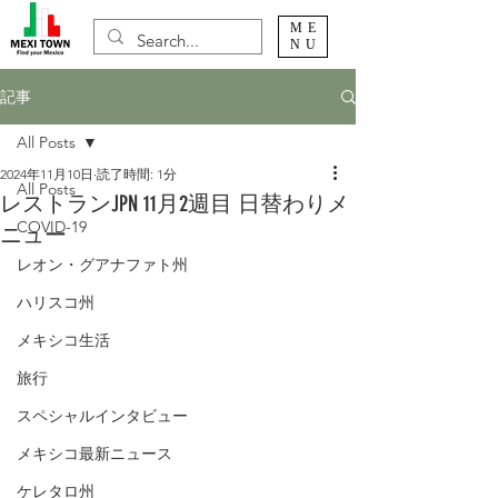
ME
NU
記事
All Posts
2024年11月10日
読了時間: 1分
All Posts
レストランJPN 11月2週目 日替わりメ
COVID-19
ニュー
レオン・グアナファト州
ハリスコ州
メキシコ生活
旅行
スペシャルインタビュー
メキシコ最新ニュース
ケレタロ州