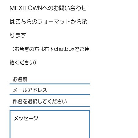
MEXITOWNへのお問い合わせ
はこちらのフォーマットから承
ります
レストランJPN 8月7日金曜
国際気球フェス
日 、8月8日土曜日店内営
(FIG)2026、今
（お急ぎの方は右下chatboxでご連
業にて刺身販売について
開催！豪華ライ
を発表 海外ア
絡ください）
トや約200機の
結