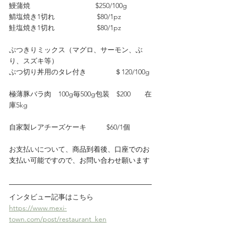
鰻蒲焼　　　　　　　　　 $250/100g
鯖塩焼き1切れ　　　　　　$80/1pz　　
鮭塩焼き1切れ　　　　　　$80/1pz
ぶつきりミックス（マグロ、サーモン、ぶ
り、スズキ等）
ぶつ切り丼用のタレ付き　　　　＄120/100g
極薄豚バラ肉　100g毎500g包装　$200　　在
庫5kg
自家製レアチーズケーキ          $60/1個
お支払いについて、
商品到着後、口座でのお
支払い可能ですので、お問い合わせ願います
インタビュー記事はこちら
https://www.mexi-
town.com/post/restaurant_ken