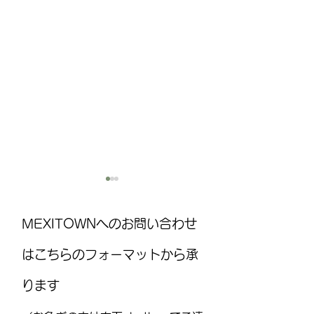
MEXITOWNへのお問い合わせ
はこちらのフォーマットから承
ります
国際気球フェスティバル
MEXITOWN：メ
(FIG)2026、今年もレオンで
員向けアンケー