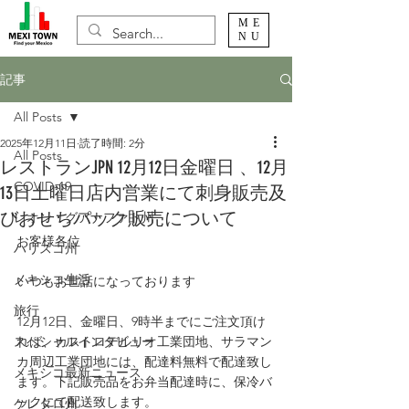
ME
NU
記事
All Posts
2025年12月11日
読了時間: 2分
All Posts
レストランJPN 12月12日金曜日 、12月
COVID-19
13日土曜日店内営業にて刺身販売及
びおせちパック販売について
レオン・グアナファト州
お客様各位
ハリスコ州
メキシコ生活
いつもお世話になっております
旅行
12月12日、金曜日、9時半までにご注文頂け
スペシャルインタビュー
れば、カストロデルリオ工業団地、サラマン
カ周辺工業団地には、配達料無料で配達致し
メキシコ最新ニュース
ます。下記販売品をお弁当配達時に、保冷バ
ックにて配送致します。
ケレタロ州