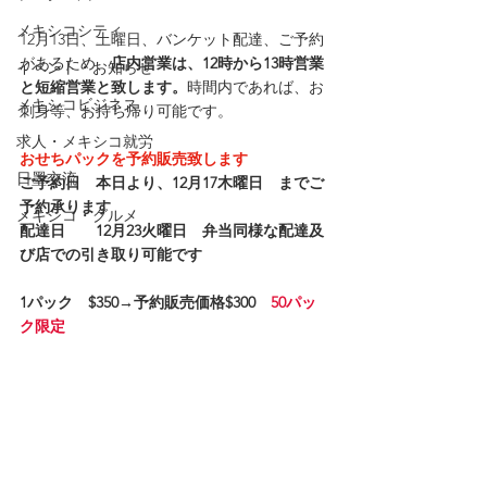
メキシコシティ
12月13日、土曜日、バンケット配達、ご予約
があるため、
店内営業は、12時から13時営業
イベント・お知らせ
と短縮営業と致します。
時間内であれば、お
メキシコビジネス
刺身等、お持ち帰り可能です。
求人・メキシコ就労
おせちパックを予約販売致します　
日墨交流
ご予約日　本日より、12月17木曜日　までご
予約承ります
メキシコ・グルメ
配達日　　12月23火曜日　弁当同様な配達及
び店での引き取り可能です
1パック　$350→予約販売価格$300　
50パッ
ク限定