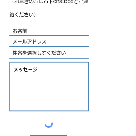
（お急ぎの方は右下chatboxでご連
開催！豪華ライブ出演者
を発表 海外アーティス
絡ください）
トや約200機の熱気球が集
結