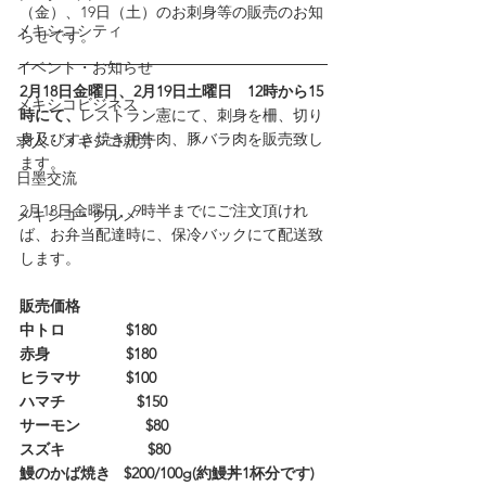
（金）、19日（土）のお刺身等の販売のお知
メキシコシティ
らせです。
イベント・お知らせ
2月18日金曜日、2月19日土曜日　12時から15
メキシコビジネス
時にて、
レストラン憲にて、刺身を柵、切り
身及びすき焼き用牛肉、豚バラ肉を販売致し
求人・メキシコ就労
ます。
日墨交流
2月18日金曜日、9時半までにご注文頂けれ
メキシコ・グルメ
ば、お弁当配達時に、保冷バックにて配送致
します。
販売価格
中トロ　　　　$180
赤身　　　　　$180
ヒラマサ　　　$100
ハマチ　　　      $150
サーモン               $80
スズキ                   $80
鰻のかば焼き   $200/100g(約鰻丼1杯分です)