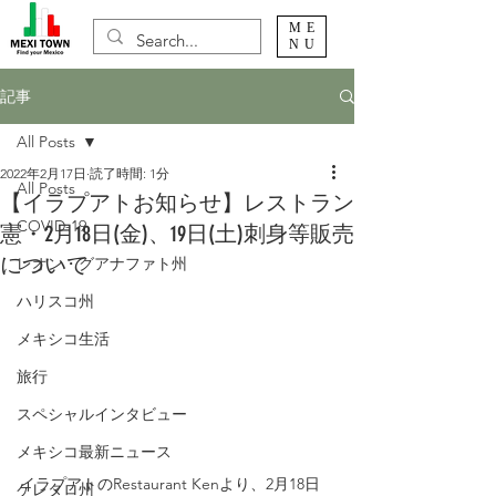
ME
NU
記事
All Posts
2022年2月17日
読了時間: 1分
All Posts
【イラプアトお知らせ】レストラン
COVID-19
憲・2月18日(金)、19日(土)刺身等販売
について
レオン・グアナファト州
ハリスコ州
メキシコ生活
旅行
スペシャルインタビュー
メキシコ最新ニュース
イラプアトのRestaurant Kenより、2月18日
ケレタロ州