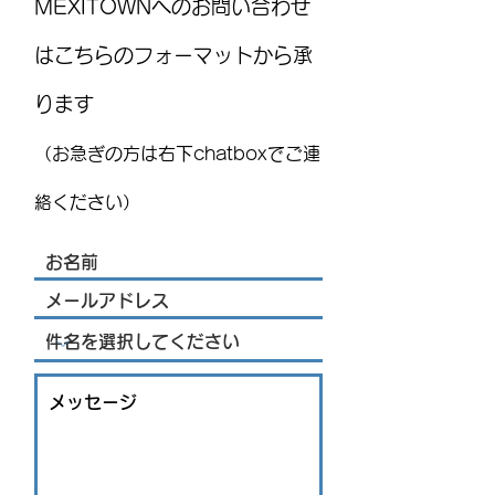
MEXITOWNへのお問い合わせ
はこちらのフォーマットから承
ります
国際気球フェスティバル
MEXITOWN：メ
(FIG)2026、今年もレオンで
員向けアンケー
（お急ぎの方は右下chatboxでご連
開催！豪華ライブ出演者
を発表 海外アーティス
絡ください）
トや約200機の熱気球が集
結