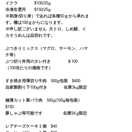
イクラ　　　　$100/25g
冷凍生雲丹　　$150/25g
※刺身(切り身）であれば各種50ｇから承れま
す。柵は100ｇからになります。
※申し訳ございません  大トロ、しめ鯖、イ
カそうめんは品切れです。
ぶつきりミックス（マグロ、サーモン、ハマ
チ等）
ぶつ切り丼用のタレ付き　　　　＄100　
（100当たりの価格です）
すき焼き用薄切り牛肉　500g包装　$400　　
自家製割り下100g付き　　　　在庫3kg限定
極薄カット豚バラ肉　500g(100g毎包装）   
$150
豚しゃぶ等可能です　　　　　在庫5Kg限定
レアチーズケーキ１個　$40