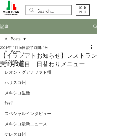
ME
NU
記事
All Posts
2021年11月16日
読了時間: 1分
All Posts
【イラプアトお知らせ】レストラン
COVID-19
憲11月3週目 日替わりメニュー
レオン・グアナファト州
ハリスコ州
メキシコ生活
旅行
スペシャルインタビュー
メキシコ最新ニュース
ケレタロ州