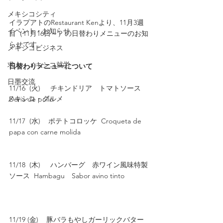
メキシコシティ
イラプアトのRestaurant Kenより、11月3週
イベント・お知らせ
目（11月16日～）の日替わりメニューのお知
らせです。
メキシコビジネス
求人・メキシコ就労
日替わりメニューについて　
日墨交流
11/16  (火)     チキンドリア　トマトソース 
メキシコ・グルメ
Doria de pollo　             
11/17  (水)    ポテトコロッケ  Croqueta de 
papa con carne molida　　　　　　　　   
11/18  (木)     ハンバーグ　赤ワイン風味特製
ソース  Hambagu　Sabor avino tinto             
11/19 (金)    豚バラもやしガーリックバター