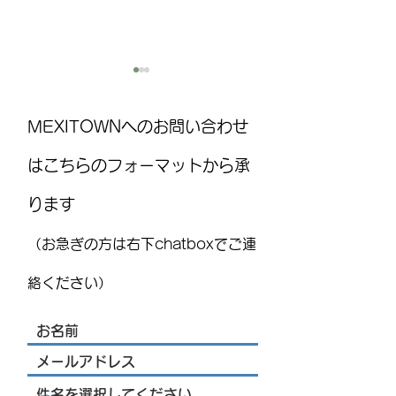
MEXITOWNへのお問い合わせ
はこちらのフォーマットから承
ります
MEXITOWN：メキシコの駐在
8月15日(土)は
員向けアンケート
ト！ ：FUJITAYA QU
（お急ぎの方は右下chatboxでご連
りお知らせ
絡ください）