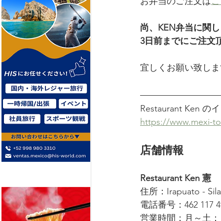
お弁当のご注文は
こ
尚、KEN弁当に関
3日前までにご注文
宜しくお願い致しま
Restaurant K
https://www.mexi-t
店舗情報
Restaurant Ken 憲
住所：Irapuato - Silao
電話番号：462 117 4
営業時間：月～土： 