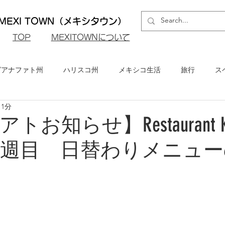
EXI TOWN（メキシタウン）
​TOP
MEXITOWNについて
グアナファト州
ハリスコ州
メキシコ生活
旅行
ス
 1分
ロ州
メキシコシティ
イベント・お知らせ
メキシコビ
お知らせ】Restaurant K
月3週目 日替わりメニュ
メキシコ・グルメ