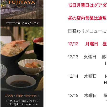
12日月曜日はグア
昼の店内営業は通常
日替わりメニューに
12/12      月曜
12/13　 火曜日　
　　　　　             H
12/14     水曜
　　　　　　　     H
12/15     木曜日
　　　　                