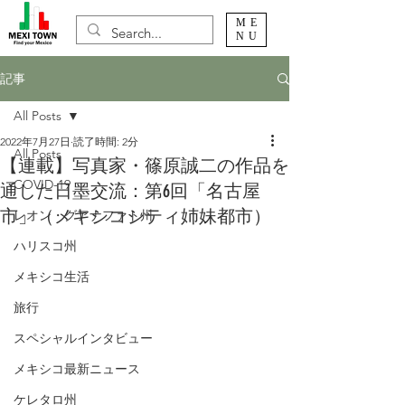
ME
NU
記事
All Posts
2022年7月27日
読了時間: 2分
All Posts
【連載】写真家・篠原誠二の作品を
COVID-19
通した日墨交流：第6回「名古屋
市」（メキシコシティ姉妹都市）
レオン・グアナファト州
ハリスコ州
メキシコ生活
旅行
スペシャルインタビュー
メキシコ最新ニュース
ケレタロ州