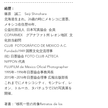
経歴：
篠原　誠二　Seiji Shinohara
北海道生まれ。26歳の時にメキシコに渡墨。
メキシコ在住歴46年。
公益社団法人  日本写真協会  会員
COPARMEX　グアナファト州 レオン地区  文
化担当顧問
CLUB  FOTOGRÁFICO DE MEXICO A.C. 
Fundado1949 国際文化交流理事
(社) 日墨協会 FOTO CLUB AZTECA 
NIPPON 代表
FUJIFILM de México Oficial Photographer
1995年~1996年日墨協会事務局長
2015年~2016年日墨協会理事 広報出版部長
これまでにメキシコシティ、モンテレイ、レ
オン、トルーカ、タパチュラで23の写真展を
開催。
著書："移民一世の肖像Retratos de los 