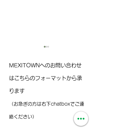
MEXITOWNへのお問い合わせ
はこちらのフォーマットから承
ります
過去最大級の日本文化イ
CONANI 2026
ベント！「Más Japón en el
催 メキシコ日
（お急ぎの方は右下chatboxでご連
Bajío」がレオンで開催
ニティの絆を強化 
2026 se celebra por pr
絡ください）
León y fortalece los la
comunidad nikkei en M